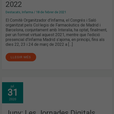
2022
Destacats
,
Infarma
/
18 de febrer de 2021
El Comitè Organitzador d’Infarma, el Congrés i Saló
organitzat pels Col·legis de Farmacèutics de Madrid i
Barcelona, conjuntament amb Interalia, ha optat, finalment,
per un format virtual aquest 2021, mentre que l’edició
presencial d’Infarma Madrid s’ajorna, en principi, fins als
dies 22, 23 i 24 de març de 2022 a […]
LLEGIR MÉS
JUNY:
jul.
LES
31
JORNADES
DIGITALS
D’INFARMA,
2020
LA
CONVOCATÒRIA
D’ELECCIONS
AL
Juny: Les Jornades Digitals
COFB