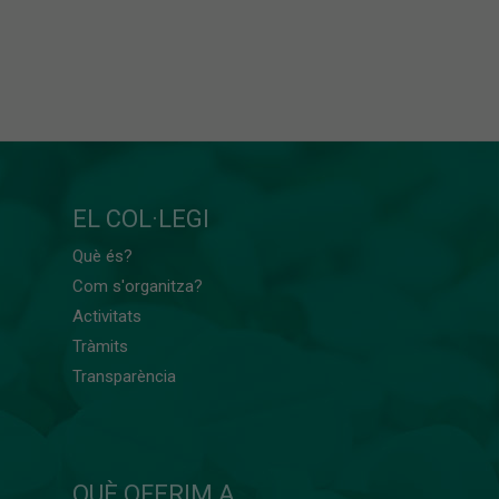
EL COL·LEGI
Què és?
Com s'organitza?
Activitats
Tràmits
Transparència
QUÈ OFERIM A...