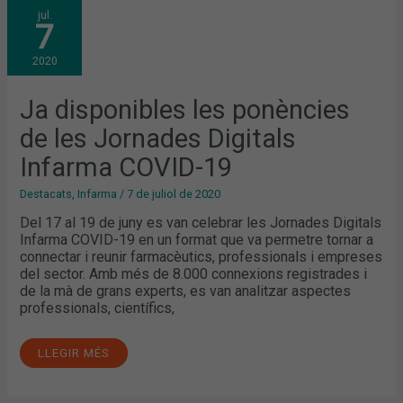
JA
jul.
DISPONIBLES
7
LES
PONÈNCIES
DE
2020
LES
JORNADES
DIGITALS
INFARMA
Ja disponibles les ponències
COVID-
19
de les Jornades Digitals
Infarma COVID-19
Destacats
,
Infarma
/
7 de juliol de 2020
Del 17 al 19 de juny es van celebrar les Jornades Digitals
Infarma COVID-19 en un format que va permetre tornar a
connectar i reunir farmacèutics, professionals i empreses
del sector. Amb més de 8.000 connexions registrades i
de la mà de grans experts, es van analitzar aspectes
professionals, científics,
LLEGIR MÉS