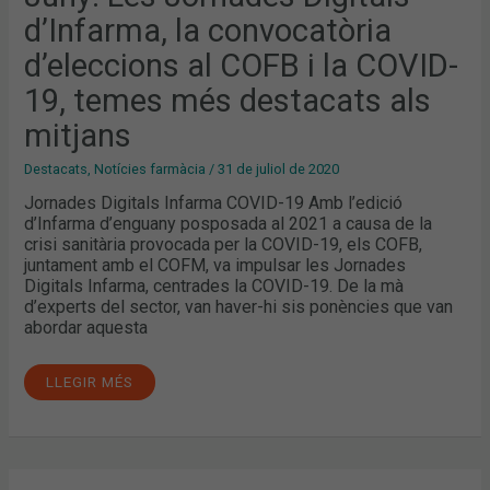
I
d’Infarma, la convocatòria
LA
COVID-
19,
d’eleccions al COFB i la COVID-
TEMES
MÉS
19, temes més destacats als
DESTACATS
ALS
MITJANS
mitjans
Destacats
,
Notícies farmàcia
/
31 de juliol de 2020
Jornades Digitals Infarma COVID-19 Amb l’edició
d’Infarma d’enguany posposada al 2021 a causa de la
crisi sanitària provocada per la COVID-19, els COFB,
juntament amb el COFM, va impulsar les Jornades
Digitals Infarma, centrades la COVID-19. De la mà
d’experts del sector, van haver-hi sis ponències que van
abordar aquesta
LLEGIR MÉS