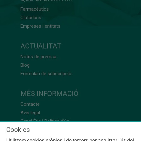
Farmacèutics
Ciutadans
Empreses i entitats
ACTUALITAT
Notes de premsa
Blog
Formulari de subscripció
MÉS INFORMACIÓ
Contacte
Avís legal
Canal Ètic i Política d’ús
Cookies
Utilitzem cookies pròpies i de tercers per analitzar l'ús del