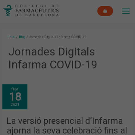
Vés
MAI
al
ME
contingut
Inici
Blog
Jornades Digitals Infarma COVID-19
Jornades Digitals
Infarma COVID-19
LA
febr.
VERSIÓ
18
PRESENCIAL
D’INFARMA
AJORNA
2021
LA
SEVA
CELEBRACIÓ
FINS
La versió presencial d’Infarma
AL
2022
ajorna la seva celebració fins al