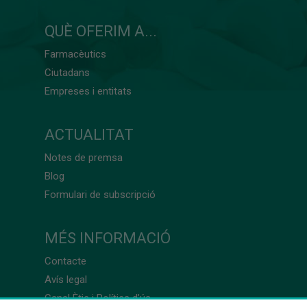
QUÈ OFERIM A...
Farmacèutics
Ciutadans
Empreses i entitats
ACTUALITAT
Notes de premsa
Blog
Formulari de subscripció
MÉS INFORMACIÓ
Contacte
Avís legal
Canal Ètic i Política d’ús