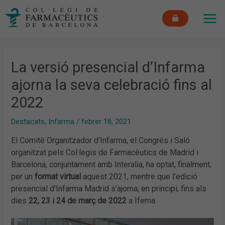
Vés
MAI
al
ME
contingut
La versió presencial d’Infarma
ajorna la seva celebració fins al
2022
Destacats
,
Infarma
/
febrer 18, 2021
El Comitè Organitzador d’Infarma, el Congrés i Saló
organitzat pels Col·legis de Farmacèutics de Madrid i
Barcelona, conjuntament amb Interalia, ha optat, finalment,
per un
format virtual
aquest 2021, mentre que l’edició
presencial d’Infarma Madrid s’ajorna, en principi, fins als
dies
22, 23 i 24 de març de 2022
a Ifema.