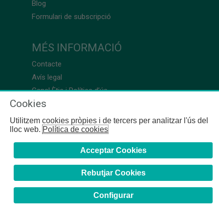
Blog
Formulari de subscripció
MÉS INFORMACIÓ
Contacte
Avís legal
Canal Ètic i Política d’ús
Cookies
Utilitzem cookies pròpies i de tercers per analitzar l'ús del
lloc web.
Política de cookies
Acceptar Cookies
Rebutjar Cookies
Configurar
COFB
- 2024 | Girona, 64-66 - 08009 Barcelona - Tel. +34
93 244 07 10