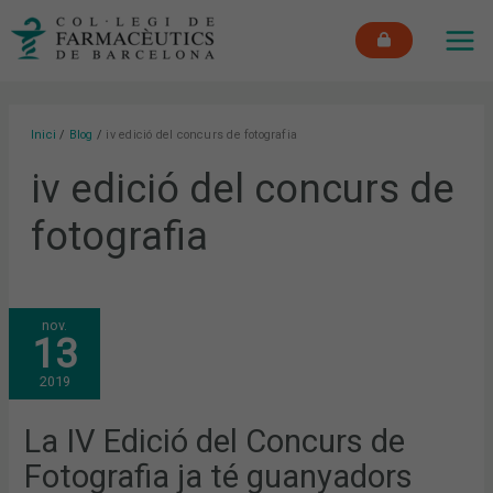
Vés
MAI
al
ME
contingut
Inici
Blog
iv edició del concurs de fotografia
iv edició del concurs de
fotografia
LA
nov.
IV
13
EDICIÓ
DEL
CONCURS
2019
DE
FOTOGRAFIA
JA
TÉ
La IV Edició del Concurs de
GUANYADORS
Fotografia ja té guanyadors