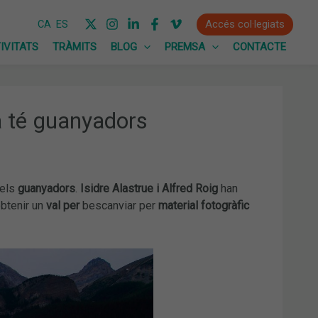
Accés col·legiats
CA
ES
IVITATS
TRÀMITS
BLOG
PREMSA
CONTACTE
a té guanyadors
 els
guanyadors
.
Isidre Alastrue i Alfred Roig
han
obtenir un
val per
bescanviar per
material fotogràfic