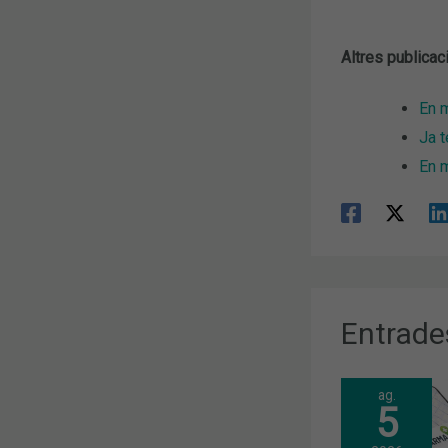
Altres publicac
En m
Ja t
En m
Entrade
ag.
5