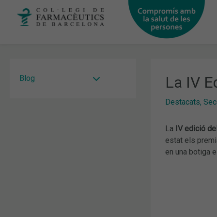
Vés
al
contingut
La IV E
Blog
Destacats
,
Sec
La
IV edició de
estat els prem
en una botiga e