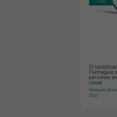
2026
El localitza
Farmaguia s
persones am
visual
Destacats
,
Notes
2026