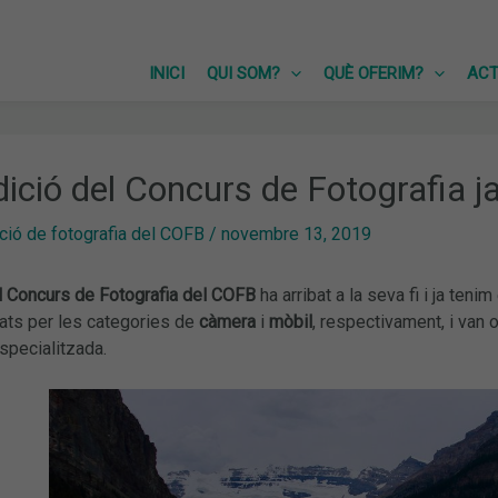
INICI
QUI SOM?
QUÈ OFERIM?
ACT
dició del Concurs de Fotografia j
ció de fotografia del COFB
/
novembre 13, 2019
l Concurs de Fotografia del COFB
ha arribat a la seva fi i ja tenim
iats per les categories de
càmera
i
mòbil
, respectivament, i van 
specialitzada.