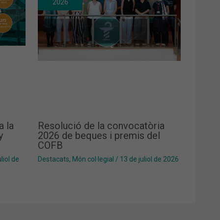
2026
a la
Resolució de la convocatòria
y
2026 de beques i premis del
COFB
liol de
Destacats
,
Món col·legial
/
13 de juliol de 2026