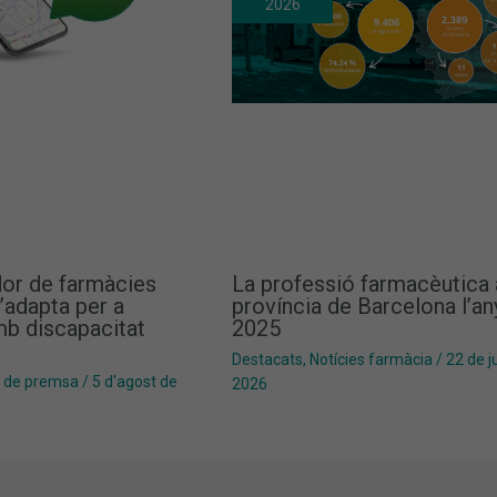
2026
dor de farmàcies
La professió farmacèutica 
’adapta per a
província de Barcelona l’an
b discapacitat
2025
Destacats
,
Notícies farmàcia
/
22 de ju
 de premsa
/
5 d'agost de
2026