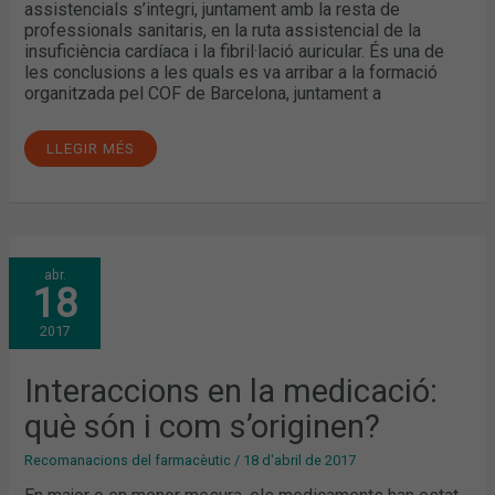
assistencials s’integri, juntament amb la resta de
professionals sanitaris, en la ruta assistencial de la
insuficiència cardíaca i la fibril·lació auricular. És una de
les conclusions a les quals es va arribar a la formació
organitzada pel COF de Barcelona, juntament a
LLEGIR MÉS
INTERACCIONS
abr.
EN
18
LA
MEDICACIÓ:
QUÈ
2017
SÓN
I
COM
S’ORIGINEN?
Interaccions en la medicació:
què són i com s’originen?
Recomanacions del farmacèutic
/
18 d'abril de 2017