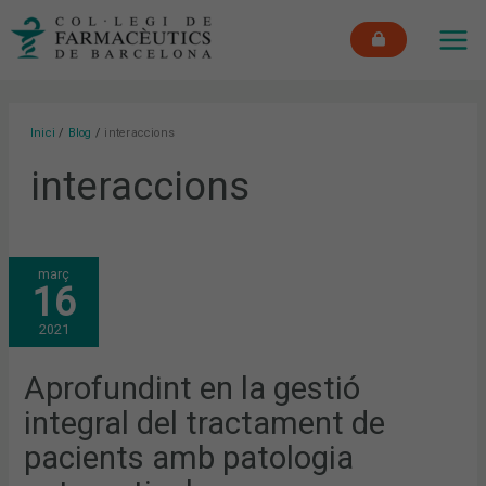
Vés
MAI
al
ME
contingut
Inici
Blog
interaccions
interaccions
APROFUNDINT
març
EN
16
LA
GESTIÓ
INTEGRAL
2021
DEL
TRACTAMENT
DE
PACIENTS
Aprofundint en la gestió
AMB
PATOLOGIA
integral del tractament de
OSTEOARTICULAR
pacients amb patologia