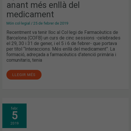
anant més enllà del
medicament
Món col·legial
/
25 de febrer de 2019
Recentment va tenir lloc al Col·legi de Farmacèutics de
Barcelona (COFB) un curs de cinc sessions -celebrades
el 29, 30 i 31 de gener, i el 5 i 6 de febrer- que portava
per títol “Interaccions. Més enllà del medicament”. La
formació, adreçada a farmacèutics d’atenció primària i
comunitaris, tenia
LLEGIR MÉS
AVANÇANT
febr.
EN
5
EL
CONEIXEMENT
DE
2019
LA
NUTRICIÓ