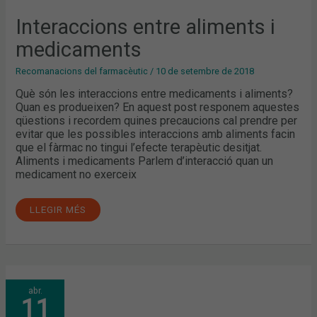
Interaccions entre aliments i
medicaments
Recomanacions del farmacèutic
/
10 de setembre de 2018
Què són les interaccions entre medicaments i aliments?
Quan es produeixen? En aquest post responem aquestes
qüestions i recordem quines precaucions cal prendre per
evitar que les possibles interaccions amb aliments facin
que el fàrmac no tingui l’efecte terapèutic desitjat.
Aliments i medicaments Parlem d’interacció quan un
medicament no exerceix
LLEGIR MÉS
EL
abr.
COFB
11
CREA
UNA