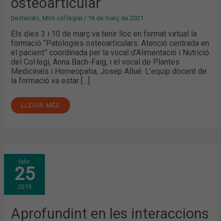
osteoarticular
Destacats
,
Món col·legial
/
16 de març de 2021
Els dies 3 i 10 de març va tenir lloc en format virtual la
formació “Patologies osteoarticulars: Atenció centrada en
el pacient” coordinada per la vocal d’Alimentació i Nutrició
del Col·legi, Anna Bach-Faig, i el vocal de Plantes
Medicinals i Homeopatia, Josep Allué. L’equip docent de
la formació va estar […]
LLEGIR MÉS
APROFUNDINT
febr.
EN
25
LES
INTERACCIONS
ANANT
2019
MÉS
ENLLÀ
DEL
MEDICAMENT
Aprofundint en les interaccions