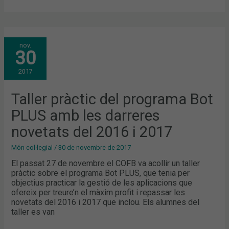
TALLER
nov.
PRÀCTIC
30
DEL
PROGRAMA
BOT
2017
PLUS
AMB
LES
DARRERES
Taller pràctic del programa Bot
NOVETATS
DEL
PLUS amb les darreres
2016
I
2017
novetats del 2016 i 2017
Món col·legial
/
30 de novembre de 2017
El passat 27 de novembre el COFB va acollir un taller
pràctic sobre el programa Bot PLUS, que tenia per
objectius practicar la gestió de les aplicacions que
ofereix per treure’n el màxim profit i repassar les
novetats del 2016 i 2017 que inclou. Els alumnes del
taller es van