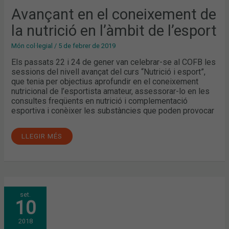
EN
L’ÀMBIT
Avançant en el coneixement de
DE
L’ESPORT
la nutrició en l’àmbit de l’esport
Món col·legial
/
5 de febrer de 2019
Els passats 22 i 24 de gener van celebrar-se al COFB les
sessions del nivell avançat del curs “Nutrició i esport”,
que tenia per objectius aprofundir en el coneixement
nutricional de l’esportista amateur, assessorar-lo en les
consultes freqüents en nutrició i complementació
esportiva i conèixer les substàncies que poden provocar
LLEGIR MÉS
INTERACCIONS
set.
ENTRE
10
ALIMENTS
I
MEDICAMENTS
2018