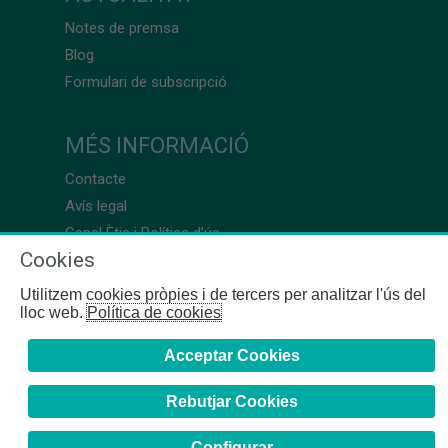
Notes de premsa
Blog
Formulari de subscripció
MÉS INFORMACIÓ
Contacte
Avís legal
Canal Ètic i Política d’ús
Cookies
Utilitzem cookies pròpies i de tercers per analitzar l'ús del
lloc web.
Política de cookies
Acceptar Cookies
Rebutjar Cookies
Configurar