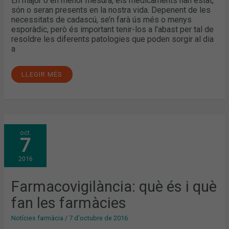
En major o en menor mesura, els medicaments han estat,
són o seran presents en la nostra vida. Depenent de les
necessitats de cadascú, se’n farà ús més o menys
esporàdic, però és important tenir-los a l’abast per tal de
resoldre les diferents patologies que poden sorgir al dia
a
LLEGIR MÉS
FARMACOVIGILÀNCIA:
oct.
QUÈ
7
ÉS
I
QUÈ
2016
FAN
LES
FARMÀCIES
Farmacovigilància: què és i què
fan les farmàcies
Notícies farmàcia
/
7 d'octubre de 2016