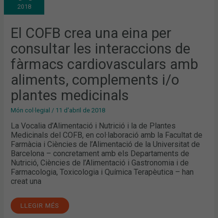
EINA
2018
PER
CONSULTAR
LES
INTERACCIONS
El COFB crea una eina per
DE
FÀRMACS
consultar les interaccions de
CARDIOVASCULARS
AMB
ALIMENTS,
fàrmacs cardiovasculars amb
COMPLEMENTS
I/O
aliments, complements i/o
PLANTES
MEDICINALS
plantes medicinals
Món col·legial
/
11 d'abril de 2018
La Vocalia d’Alimentació i Nutrició i la de Plantes
Medicinals del COFB, en col·laboració amb la Facultat de
Farmàcia i Ciències de l’Alimentació de la Universitat de
Barcelona – concretament amb els Departaments de
Nutrició, Ciències de l’Alimentació i Gastronomia i de
Farmacologia, Toxicologia i Química Terapèutica – han
creat una
LLEGIR MÉS