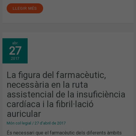
LLEGIR MÉS
LA
abr.
FIGURA
27
DEL
FARMACÈUTIC,
NECESSÀRIA
2017
EN
LA
RUTA
ASSISTENCIAL
La figura del farmacèutic,
DE
LA
necessària en la ruta
INSUFICIÈNCIA
CARDÍACA
I
assistencial de la insuficiència
LA
FIBRIL·LACIÓ
cardíaca i la fibril·lació
AURICULAR
auricular
Món col·legial
/
27 d'abril de 2017
És necessari que el farmacèutic dels diferents àmbits