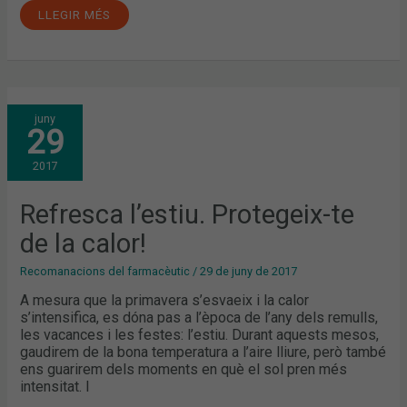
LLEGIR MÉS
REFRESCA
juny
L’ESTIU.
29
PROTEGEIX-
TE
DE
2017
LA
CALOR!
Refresca l’estiu. Protegeix-te
de la calor!
Recomanacions del farmacèutic
/
29 de juny de 2017
A mesura que la primavera s’esvaeix i la calor
s’intensifica, es dóna pas a l’època de l’any dels remulls,
les vacances i les festes: l’estiu. Durant aquests mesos,
gaudirem de la bona temperatura a l’aire lliure, però també
ens guarirem dels moments en què el sol pren més
intensitat. I