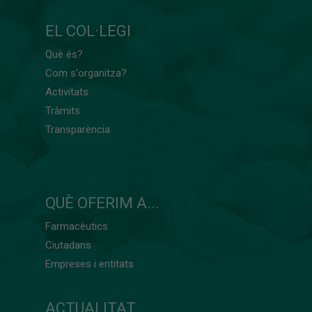
EL COL·LEGI
Què és?
Com s'organitza?
Activitats
Tràmits
Transparència
QUÈ OFERIM A...
Farmacèutics
Ciutadans
Empreses i entitats
ACTUALITAT