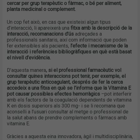
cercar per grup terapèutic o fàrmac, o bé per aliment,
planta medicinal o complement.
Un cop fet això, en cas que existeixi algun tipus
d’interacció, li apareixerà una
fitxa amb la descripció de la
interacció,
recomanacions d’ús
adreçades a
professionals sanitaris, així com informació que poden
fer extensibles als pacients,
l’efecte i mecanisme de la
interacció i referències bibliogràfiques en què està basat
el nivell d’evidència.
D’aquesta manera
, si el professional farmacèutic vol
consultar quines interaccions pot tenir, per exemple, el
grup terapèutic anticoagulant, després de fer la cerca
accedeix a una fitxa en què se l’informa que la Vitamina E
pot causar possibles efectes hemorràgics
–pot interferir
amb els factors de la coagulació dependents de vitamina
K en dosis superiors als 300 mg- i se li recomana que
aconselli a l’usuari consultar al metge o professional de
la salut abans de prendre complements o fàrmacs amb
vitamina E.
Gràcies a aquesta eina innovadora, àgil i multidisciplinària,