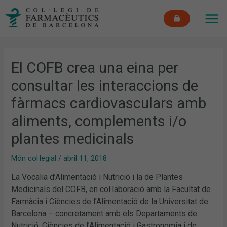
Vés
MAI
al
ME
contingut
El COFB crea una eina per
consultar les interaccions de
fàrmacs cardiovasculars amb
aliments, complements i/o
plantes medicinals
Món col·legial
/
abril 11, 2018
La Vocalia d’Alimentació i Nutrició i la de Plantes
Medicinals del
COFB
, en col·laboració amb la Facultat de
Farmàcia i Ciències de l’Alimentació de la Universitat de
Barcelona – concretament amb els Departaments de
Nutrició, Ciències de l’Alimentació i Gastronomia i de