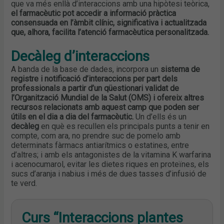
que va més enllà d’interaccions amb una hipòtesi teòrica,
el farmacèutic pot accedir a informació pràctica
consensuada en l’àmbit clínic, significativa i actualitzada
que, alhora, facilita l’atenció farmacèutica personalitzada.
Decàleg d’interaccions
A banda de la base de dades, incorpora un
sistema de
registre i notificació d’interaccions per part dels
professionals a partir d’un qüestionari validat de
l’Organització Mundial de la Salut (OMS) i ofereix altres
recursos relacionats amb aquest camp que poden ser
útils en el dia a dia del farmacèutic.
Un d’ells és un
decàleg
en què es recullen els principals punts a tenir en
compte, com ara, no prendre suc de pomelo amb
determinats fàrmacs antiarítmics o estatines, entre
d’altres; i amb els antagonistes de la vitamina K warfarina
i acenocumarol, evitar les dietes riques en proteïnes, els
sucs d’aranja i nabius i més de dues tasses d’infusió de
te verd.
Curs “Interaccions plantes