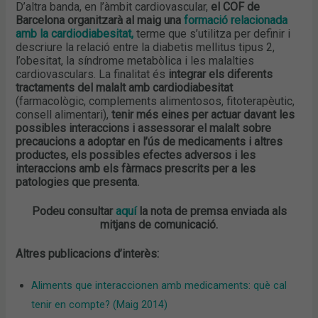
D’altra banda, en l’àmbit cardiovascular,
el COF de
Barcelona organitzarà al maig una
formació relacionada
amb la cardiodiabesitat
,
terme que s’utilitza per definir i
descriure la relació entre la diabetis mellitus tipus 2,
l’obesitat, la síndrome metabòlica i les malalties
cardiovasculars. La finalitat és
integrar els diferents
tractaments del malalt amb cardiodiabesitat
(farmacològic, complements alimentosos, fitoterapèutic,
consell alimentari),
tenir més eines per actuar davant les
possibles interaccions i assessorar el malalt sobre
precaucions a adoptar en l’ús de medicaments i altres
productes, els possibles efectes adversos i les
interaccions amb els fàrmacs prescrits per a les
patologies que presenta.
Podeu consultar
aquí
la nota de premsa enviada als
mitjans de comunicació.
Altres publicacions d’interès:
Aliments que interaccionen amb medicaments: què cal
tenir en compte? (Maig 2014)