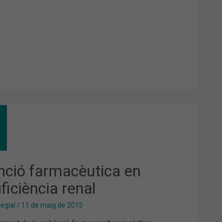
NCIÓ
MACÈUTICA
UFICIÈNCIA
AL
nció farmacèutica en
ficiència renal
legial
/
11 de maig de 2015