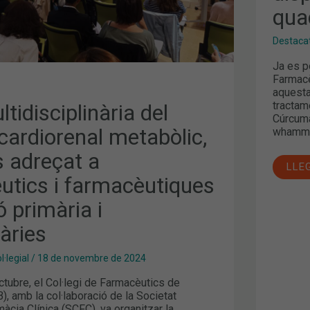
ICS
qua
IQUES
Destaca
IES
Ja es p
Farmacèu
aquesta
tractam
ltidisciplinària del
Cúrcuma:
cardiorenal metabòlic,
whammy 
s adreçat a
LLE
utics i farmacèutiques
ó primària i
àries
·legial
/
18 de novembre de 2024
ctubre, el Col·legi de Farmacèutics de
, amb la col·laboració de la Societat
àcia Clínica (SCFC), va organitzar la