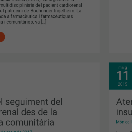
multidisciplinària del pacient cardiorenal
l patrocini de Boehringer Ingelheim. La
ada a farmacèutics i farmacèutiques
a i comunitàries, va […]
maig
ATE
11
FAR
EN
INS
2015
REN
l seguiment del
Ate
renal des de la
insu
IA
a comunitària
Món col·