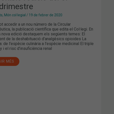
drimestre
ts
,
Món col·legial
/
19 de febrer de 2020
ot accedir a un nou número de la Circular
tica, la publicació científica que edita el Col·legi. En
 nova edició destaquem els següents temes: El
ent de la deshabituació d’analgèsics opioides La
 de l’espècie culinària a l’espècie medicinal El triple
i el risc d’insuficiència renal
GIR MÉS