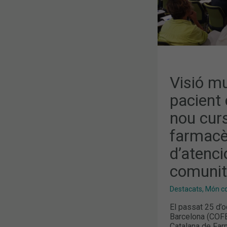
FARMACÈUT
I
FARMACÈUT
D’ATENCIÓ
PRIMÀRIA
I
COMUNITÀR
Visió mu
pacient 
nou cur
farmacè
d’atenci
comunit
Destacats
,
Món col
El passat 25 d’o
Barcelona (COFB)
Catalana de Farm