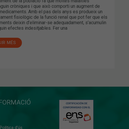
liment de la població fa que moltes malalties
guin cròniques i que això comporti un augment de
 medicaments. Amb el pas dels anys es produeix un
rament fisiològic de la funció renal que pot fer que els
ents deixin d’eliminar-se adequadament, s’acumulin
quin efectes indesitjables. Fer una
GIR MÉS
NFORMACIÓ
 Política d’ús