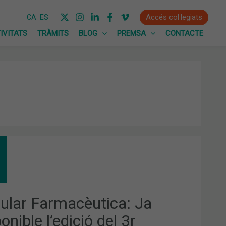
Accés col·legiats
CA
ES
IVITATS
TRÀMITS
BLOG
PREMSA
CONTACTE
CULAR
MACÈUTICA:
PONIBLE
ICIÓ
cular Farmacèutica: Ja
DRIMESTRE
onible l’edició del 3r