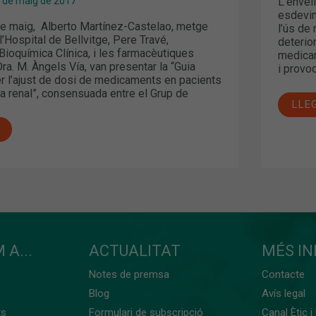
L’envel
 de maig de 2017
esdevin
e maig, Alberto Martínez-Castelao, metge
l’ús de
l’Hospital de Bellvitge, Pere Travé,
deterio
Bioquímica Clínica, i les farmacèutiques
medicam
ra. M. Àngels Vía, van presentar la “Guia
i provo
 l’ajust de dosi de medicaments en pacients
a renal”, consensuada entre el Grup de
LLE
 A...
ACTUALITAT
MÉS I
Notes de premsa
Contacte
Blog
Avís legal
ts
Formulari de subscripció
Canal Ètic i