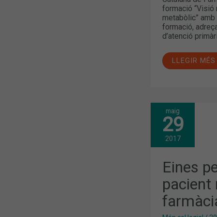
formació “Visió 
metabòlic” amb e
formació, adreç
d’atenció primàri
LLEGIR MÉS
maig
EINES
29
PEL
SEGUIMENT
DEL
2017
PACIENT
RENAL
DES
Eines pe
DE
LA
pacient 
FARMÀCIA
COMUNITÀR
farmàci