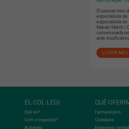
Món col·legial
/
29
El passat mes d
especialista de 
especialista en 
Marian March i D
consensuada per
amb insuficiènci
LLEGIR MÉS
EL COL·LEGI
QUÈ OFERIM
Què és?
Farmacèutics
Com s'organitza?
Ciutadans
Activitats
Empreses i entita