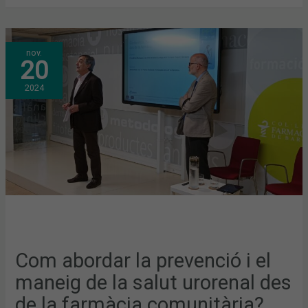
COM
nov.
ABORDAR
20
LA
PREVENCIÓ
I
2024
EL
MANEIG
DE
LA
SALUT
URORENAL
DES
DE
LA
FARMÀCIA
COMUNITÀRIA?
NOVA
CONFERÈNCIA
AL
COFB.
Com abordar la prevenció i el
maneig de la salut urorenal des
de la farmàcia comunitària?