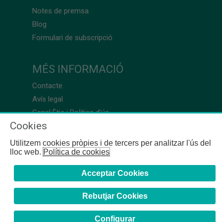
Notes de premsa
Blog
Formulari de subscripció
MÉS INFORMACIÓ
Contacte
Avís legal
Canal Ètic i Política d’ús
Cookies
Utilitzem cookies pròpies i de tercers per analitzar l'ús del
lloc web.
Política de cookies
Acceptar Cookies
Rebutjar Cookies
Configurar