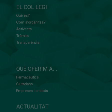
EL COL·LEGI
Què és?
Com s'organitza?
Activitats
Tràmits
Transparència
QUÈ OFERIM A...
Farmacèutics
Ciutadans
Empreses i entitats
ACTUALITAT