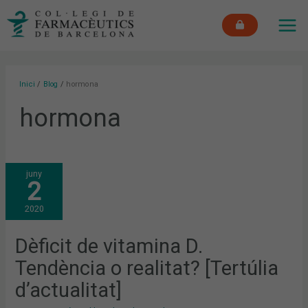
Vés
MAI
al
ME
contingut
Inici
Blog
hormona
hormona
DÈFICIT
juny
DE
2
VITAMINA
D.
TENDÈNCIA
2020
O
REALITAT?
[TERTÚLIA
D’ACTUALITAT]
Dèficit de vitamina D.
Tendència o realitat? [Tertúlia
d’actualitat]