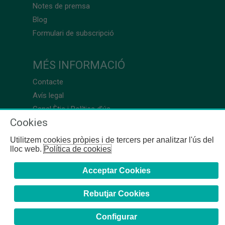
Notes de premsa
Blog
Formulari de subscripció
MÉS INFORMACIÓ
Contacte
Avís legal
Canal Ètic i Política d’ús
Cookies
Utilitzem cookies pròpies i de tercers per analitzar l'ús del
lloc web.
Política de cookies
Acceptar Cookies
Rebutjar Cookies
Configurar