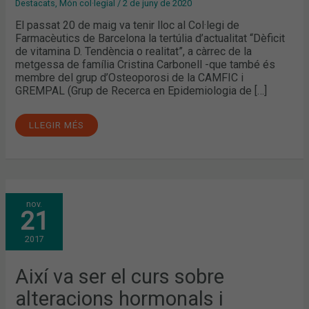
Destacats
,
Món col·legial
/
2 de juny de 2020
El passat 20 de maig va tenir lloc al Col·legi de
Farmacèutics de Barcelona la tertúlia d’actualitat “Dèficit
de vitamina D. Tendència o realitat”, a càrrec de la
metgessa de família Cristina Carbonell -que també és
membre del grup d’Osteoporosi de la CAMFIC i
GREMPAL (Grup de Recerca en Epidemiologia de […]
LLEGIR MÉS
AIXÍ
nov.
VA
21
SER
EL
CURS
2017
SOBRE
ALTERACIONS
HORMONALS
I
Així va ser el curs sobre
PATOLOGIES
ASSOCIADES
alteracions hormonals i
AL
COFB