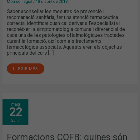
Món col·legial
/
18 d'abril de 2018
Saber aconsellar les mesures de prevenció i
recomanació sanitària, fer una atenció farmacèutica
correcta, identificar quan cal derivar a l’especialista i
reconèixer la simptomatologia comuna i diferencial de
cada una de les patologies oftalmològiques tractades
durant la formació, així com els tractaments
farmacològics associats. Aquests eren els objectius
principals del curs […]
LLEGIR MÉS
FORMACIONS
maig
COFB:
22
QUINES
SÓN
LES
2017
PATOLOGIES
OFTALMOLÒGIQUES
DE
MÉS
Formacions COFB: quines són
PREVALENÇA?