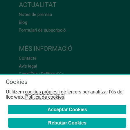
ACTUALITAT
Notes de premsa
Blog
Formulari de subscripció
MÉS INFORMACIÓ
Contacte
Avís legal
Canal Ètic i Política d’ús
Cookies
Utilitzem cookies pròpies i de tercers per analitzar l'ús del
lloc web.
Política de cookies
Acceptar Cookies
Rebutjar Cookies