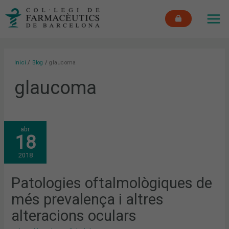
Vés
MAI
al
ME
contingut
Inici
Blog
glaucoma
glaucoma
PATOLOGIES
abr.
OFTALMOLÒGIQUES
18
DE
MÉS
PREVALENÇA
2018
I
ALTRES
ALTERACIONS
OCULARS
Patologies oftalmològiques de
més prevalença i altres
alteracions oculars