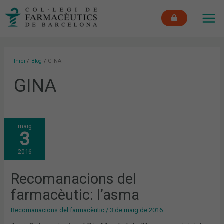
Vés
MAI
al
ME
contingut
Inici
Blog
GINA
GINA
RECOMANACIONS
maig
DEL
3
FARMACÈUTIC:
L’ASMA
2016
Recomanacions del
farmacèutic: l’asma
Recomanacions del farmacèutic
/
3 de maig de 2016