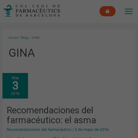
Ir
MAI
al
ME
contenido
Inicio
Blog
GINA
GINA
RECOMENDACIONES
May
DEL
3
FARMACÉUTICO:
EL
ASMA
2016
Recomendaciones del
farmacéutico: el asma
Recomendaciones del farmacéutico
/
3 de mayo de 2016