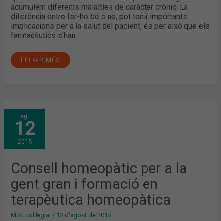
acumulem diferents malalties de caràcter crònic. La
diferència entre fer-ho bé o no, pot tenir importants
implicacions per a la salut del pacient, és per això que els
farmacèutics s’han
LLEGIR MÉS
CONSELL
ag.
HOMEOPÀTIC
12
PER
A
LA
2015
GENT
GRAN
I
FORMACIÓ
Consell homeopàtic per a la
EN
TERAPÈUTICA
gent gran i formació en
HOMEOPÀTICA
terapèutica homeopàtica
Món col·legial
/
12 d'agost de 2015