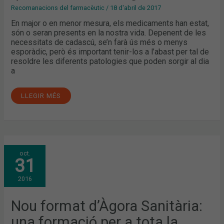
Recomanacions del farmacèutic
/
18 d'abril de 2017
En major o en menor mesura, els medicaments han estat,
són o seran presents en la nostra vida. Depenent de les
necessitats de cadascú, se’n farà ús més o menys
esporàdic, però és important tenir-los a l’abast per tal de
resoldre les diferents patologies que poden sorgir al dia
a
LLEGIR MÉS
NOU
oct.
FORMAT
31
D’ÀGORA
SANITÀRIA:
UNA
2016
FORMACIÓ
PER
A
TOTA
Nou format d’Àgora Sanitària:
LA
FARMÀCIA
una formació per a tota la