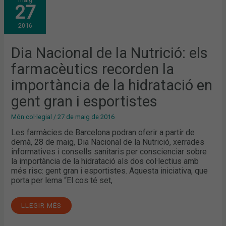
NACIONAL
27
DE
LA
NUTRICIÓ:
2016
ELS
FARMACÈUTICS
RECORDEN
LA
Dia Nacional de la Nutrició: els
IMPORTÀNCIA
DE
farmacèutics recorden la
LA
HIDRATACIÓ
EN
importància de la hidratació en
GENT
GRAN
gent gran i esportistes
I
ESPORTISTES
Món col·legial
/
27 de maig de 2016
Les farmàcies de Barcelona podran oferir a partir de
demà, 28 de maig, Dia Nacional de la Nutrició, xerrades
informatives i consells sanitaris per conscienciar sobre
la importància de la hidratació als dos col·lectius amb
més risc: gent gran i esportistes. Aquesta iniciativa, que
porta per lema “El cos té set,
LLEGIR MÉS