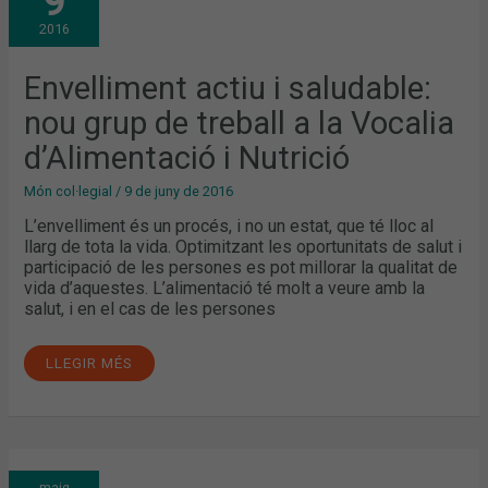
9
SALUDABLE:
NOU
2016
GRUP
DE
TREBALL
A
Envelliment actiu i saludable:
LA
VOCALIA
nou grup de treball a la Vocalia
D’ALIMENTACIÓ
I
NUTRICIÓ
d’Alimentació i Nutrició
Món col·legial
/
9 de juny de 2016
L’envelliment és un procés, i no un estat, que té lloc al
llarg de tota la vida. Optimitzant les oportunitats de salut i
participació de les persones es pot millorar la qualitat de
vida d’aquestes. L’alimentació té molt a veure amb la
salut, i en el cas de les persones
LLEGIR MÉS
DIA
maig