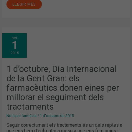
LLEGIR MÉS
1
oct.
D’OCTUBRE,
1
DIA
INTERNACIONAL
DE
2015
LA
GENT
GRAN:
ELS
1 d’octubre, Dia Internacional
FARMACÈUTICS
DONEN
de la Gent Gran: els
EINES
PER
MILLORAR
farmacèutics donen eines per
EL
SEGUIMENT
millorar el seguiment dels
DELS
TRACTAMENTS
tractaments
Notícies farmàcia
/
1 d'octubre de 2015
Seguir correctament els tractaments és un dels reptes a
què ens hem d’enfrontar a mesura que ens fem grans i