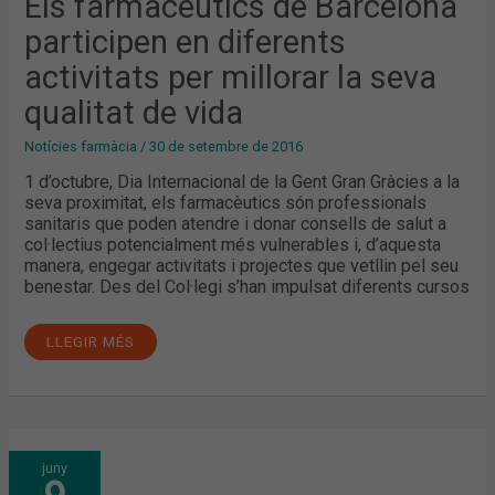
Els farmacèutics de Barcelona
MILLORAR
LA
participen en diferents
SEVA
QUALITAT
DE
activitats per millorar la seva
VIDA
qualitat de vida
Notícies farmàcia
/
30 de setembre de 2016
1 d’octubre, Dia Internacional de la Gent Gran Gràcies a la
seva proximitat, els farmacèutics són professionals
sanitaris que poden atendre i donar consells de salut a
col·lectius potencialment més vulnerables i, d’aquesta
manera, engegar activitats i projectes que vetllin pel seu
benestar. Des del Col·legi s’han impulsat diferents cursos
LLEGIR MÉS
ENVELLIMENT
juny
ACTIU
I