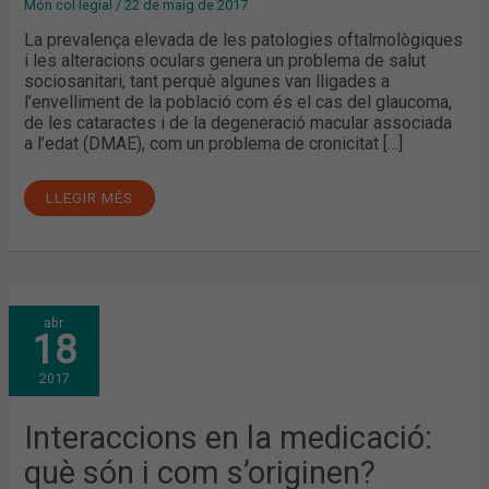
Món col·legial
/
22 de maig de 2017
La prevalença elevada de les patologies oftalmològiques
i les alteracions oculars genera un problema de salut
sociosanitari, tant perquè algunes van lligades a
l’envelliment de la població com és el cas del glaucoma,
de les cataractes i de la degeneració macular associada
a l’edat (DMAE), com un problema de cronicitat […]
LLEGIR MÉS
INTERACCIONS
abr.
EN
18
LA
MEDICACIÓ:
QUÈ
2017
SÓN
I
COM
S’ORIGINEN?
Interaccions en la medicació:
què són i com s’originen?