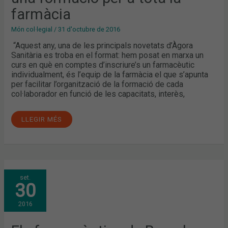
farmàcia
Món col·legial
/
31 d'octubre de 2016
“Aquest any, una de les principals novetats d’Àgora
Sanitària es troba en el format: hem posat en marxa un
curs en què en comptes d’inscriure’s un farmacèutic
individualment, és l’equip de la farmàcia el que s’apunta
per facilitar l’organització de la formació de cada
col·laborador en funció de les capacitats, interès,
LLEGIR MÉS
ELS
set.
FARMACÈUTICS
30
DE
BARCELONA
PARTICIPEN
2016
EN
DIFERENTS
ACTIVITATS
PER