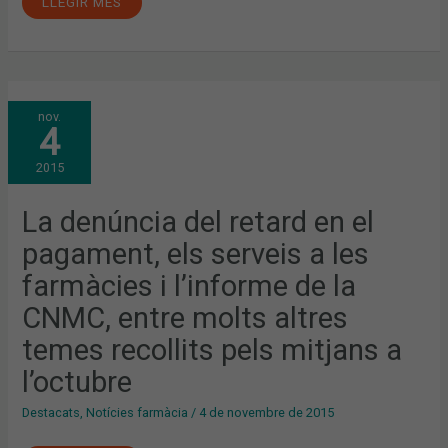
LLEGIR MÉS
LA
nov.
DENÚNCIA
4
DEL
RETARD
EN
2015
EL
PAGAMENT,
ELS
SERVEIS
La denúncia del retard en el
A
LES
pagament, els serveis a les
FARMÀCIES
I
L’INFORME
farmàcies i l’informe de la
DE
LA
CNMC, entre molts altres
CNMC,
ENTRE
MOLTS
temes recollits pels mitjans a
ALTRES
TEMES
l’octubre
RECOLLITS
PELS
MITJANS
Destacats
,
Notícies farmàcia
/
4 de novembre de 2015
A
L’OCTUBRE