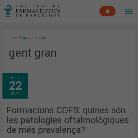
Vés
MAI
al
ME
contingut
Inici
Blog
gent gran
gent gran
FORMACIONS
maig
COFB:
22
QUINES
SÓN
LES
2017
PATOLOGIES
OFTALMOLÒGIQUES
DE
MÉS
Formacions COFB: quines són
PREVALENÇA?
les patologies oftalmològiques
de més prevalença?