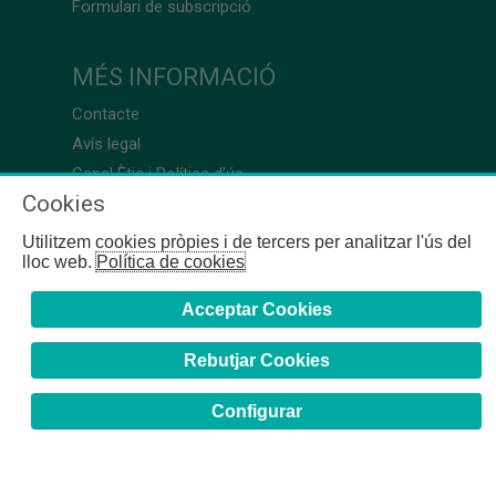
Formulari de subscripció
MÉS INFORMACIÓ
Contacte
Avís legal
Canal Ètic i Política d’ús
Cookies
Utilitzem cookies pròpies i de tercers per analitzar l'ús del
lloc web.
Política de cookies
Acceptar Cookies
Rebutjar Cookies
Configurar
COFB
- 2024 | Girona, 64-66 - 08009 Barcelona - Tel. +34
93 244 07 10