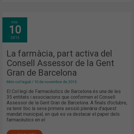
LA
nov.
FARMÀCIA,
10
PART
ACTIVA
DEL
2015
CONSELL
ASSESSOR
DE
LA
La farmàcia, part activa del
GENT
GRAN
Consell Assessor de la Gent
DE
BARCELONA
Gran de Barcelona
Món col·legial
/
10 de novembre de 2015
El Col·legi de Farmacèutics de Barcelona és una de les
35 entitats i associacions que conformen el Consell
Assessor de la Gent Gran de Barcelona. A finals d’octubre,
va tenir lloc la seva primera sessió plenària d’aquest
mandat municipal, en què es va destacar el paper dels
farmacèutics en el