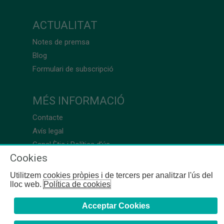
ACTUALITAT
Notes de premsa
Blog
Formulari de subscripció
MÉS INFORMACIÓ
Contacte
Avís legal
Canal Ètic i Política d’ús
Cookies
Utilitzem cookies pròpies i de tercers per analitzar l'ús del
lloc web.
Política de cookies
Acceptar Cookies