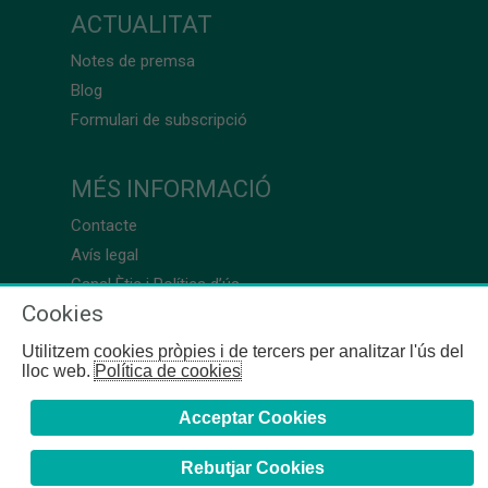
ACTUALITAT
Notes de premsa
Blog
Formulari de subscripció
MÉS INFORMACIÓ
Contacte
Avís legal
Canal Ètic i Política d’ús
Cookies
Utilitzem cookies pròpies i de tercers per analitzar l'ús del
lloc web.
Política de cookies
Acceptar Cookies
Rebutjar Cookies