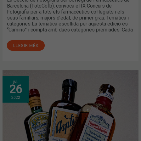
Barcelona (FotoCofb), convoca el IX Concurs de
Fotografia per a tots els farmacèutics col·legiats i els
seus familiars, majors d’edat, de primer grau. Temàtica i
categories La temàtica escollida per aquesta edició és
“Camins” i compta amb dues categories premiades: Cada
LLEGIR MÉS
LA
jul.
PRIMERA
26
EDICIÓ
DEL
CONCURS
2022
DE
FOTOGRAFIA
DE
PORTADES
DE
LA
CIRCULAR
JA
TÉ
GUANYADORS