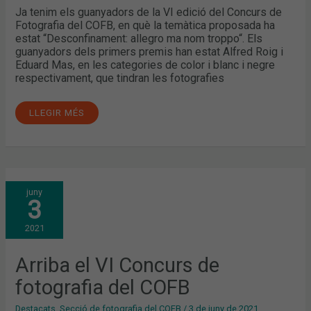
Ja tenim els guanyadors de la VI edició del Concurs de
Fotografia del COFB, en què la temàtica proposada ha
estat “Desconfinament: allegro ma nom troppo“. Els
guanyadors dels primers premis han estat Alfred Roig i
Eduard Mas, en les categories de color i blanc i negre
respectivament, que tindran les fotografies
LLEGIR MÉS
ARRIBA
juny
EL
3
VI
CONCURS
DE
2021
FOTOGRAFIA
DEL
COFB
Arriba el VI Concurs de
fotografia del COFB
Destacats
,
Secció de fotografia del COFB
/
3 de juny de 2021