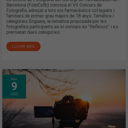
Barcelona (FotoCofb) convoca el VII Concurs de
Fotografia, adreçat a tots els farmacèutics col·legiats i
familiars de primer grau majors de 18 anys. Temàtica i
categories Enguany, la temàtica proposada per les
fotografies participants en el concurs és “Reflexos” i es
premiaran dues categories:
LLEGIR MÉS
NOVES
febr.
ACTIVITATS
9
PROGRAMADES
PER
LA
2022
SECCIÓ
DE
FOTOGRAFIA
DEL
COFB