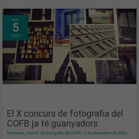
EL
des.
X
5
CONCURS
DE
FOTOGRAFIA
2025
DEL
COFB
JA
TÉ
GUANYADORS
El X concurs de fotografia del
COFB ja té guanyadors
Destacats
,
Secció de fotografia del COFB
/
5 de desembre de 2025