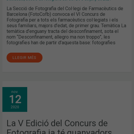
La Secció de Fotografia del Col·legi de Farmacèutics de
Barcelona (FotoCofb) convoca el VI Concurs de
Fotografia per a tots els farmacèutics col·legiats i els
seus familiars, majors d’edat, de primer grau. Temàtica La
temàtica d’enguany tracta del desconfinament, sota el
nom “Desconfinament, allegro ma non troppo”, les
fotografies han de partir d’aquesta base: fotografies
LLEGIR MÉS
LA
nov.
V
12
EDICIÓ
DEL
CONCURS
2020
DE
FOTOGRAFIA
JA
TÉ
La V Edició del Concurs de
GUANYADORS
Fotografia ja té guanyadors