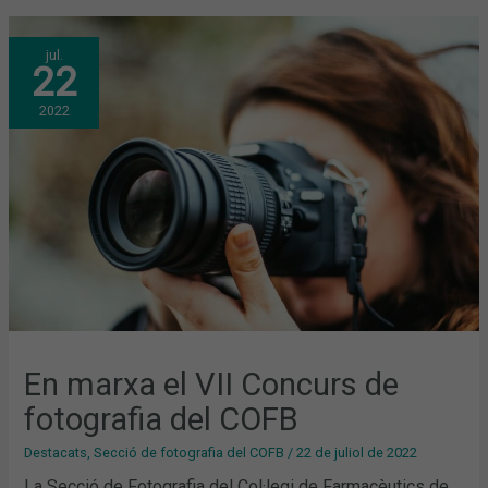
EN
jul.
MARXA
22
EL
VII
CONCURS
2022
DE
FOTOGRAFIA
DEL
COFB
En marxa el VII Concurs de
fotografia del COFB
Destacats
,
Secció de fotografia del COFB
/
22 de juliol de 2022
La Secció de Fotografia del Col·legi de Farmacèutics de