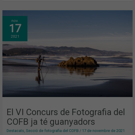
EL
nov.
VI
17
CONCURS
DE
FOTOGRAFIA
2021
DEL
COFB
JA
TÉ
GUANYADORS
El VI Concurs de Fotografia del
COFB ja té guanyadors
Destacats
,
Secció de fotografia del COFB
/
17 de novembre de 2021