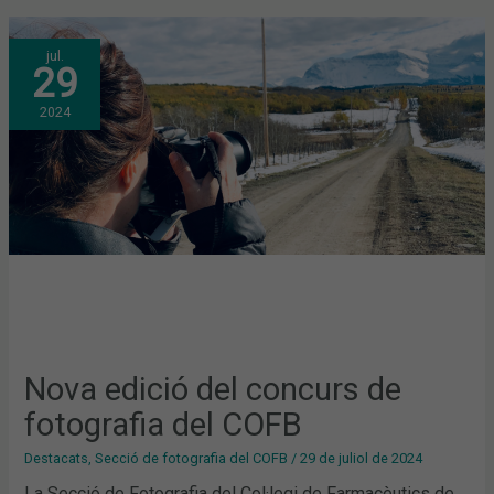
NOVA
jul.
EDICIÓ
29
DEL
CONCURS
DE
2024
FOTOGRAFIA
DEL
COFB
Nova edició del concurs de
fotografia del COFB
Destacats
,
Secció de fotografia del COFB
/
29 de juliol de 2024
La Secció de Fotografia del Col·legi de Farmacèutics de