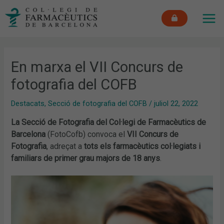
Vés
MAI
al
ME
contingut
En marxa el VII Concurs de
fotografia del COFB
Destacats
,
Secció de fotografia del COFB
/
juliol 22, 2022
La Secció de Fotografia del Col·legi de Farmacèutics de
Barcelona
(FotoCofb) convoca el
VII Concurs de
Fotografia
, adreçat a
tots els farmacèutics col·legiats i
familiars de primer grau majors de 18 anys
.