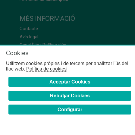
MÉS INFORMACIÓ
Contacte
Avís legal
Canal Ètic i Política d’ús
Cookies
Utilitzem cookies pròpies i de tercers per analitzar l'ús del
lloc web.
Política de cookies
Acceptar Cookies
Rebutjar Cookies
Configurar
COFB
- 2024 | Girona, 64-66 - 08009 Barcelona - Tel. +34
93 244 07 10