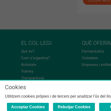
LLEGIR MÉS
EL COL·LEGI
QUÈ OFERIM
Què és?
Farmacèutics
Com s'organitza?
Ciutadans
Activitats
Empreses i entita
Tràmits
Transparència
Cookies
Utilitzem cookies pròpies i de tercers per analitzar l'ús del l
Acceptar Cookies
Rebutjar Cookies