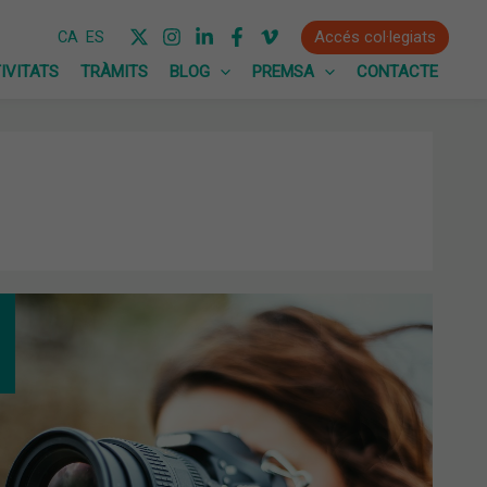
Accés col·legiats
CA
ES
IVITATS
TRÀMITS
BLOG
PREMSA
CONTACTE
XA
CURS
OGRAFIA
B