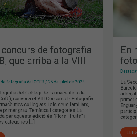
 concurs de fotografia
En 
, que arriba a la VIII
fot
Destaca
La Secc
 de fotografia del COFB
/
25 de juliol de 2023
Barcelo
tografia del Col·legi de Farmacèutics de
adreçat 
Cofb), convoca el VIII Concurs de Fotografia
primer 
rmacèutics col·legiats i els seus familiars,
Enguany
e primer grau. Temàtica i categories La
partici
a per aquesta edició és “Flors i fruits” i
categor
 categories […]
LLE