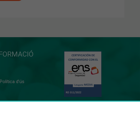
NFORMACIÓ
 Política d’ús
0