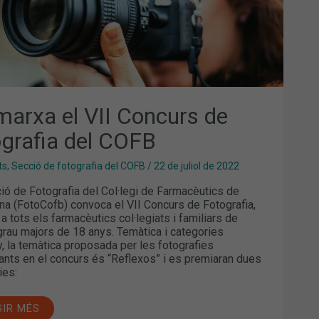
marxa el VII Concurs de
ografia del COFB
ts
,
Secció de fotografia del COFB
/
22 de juliol de 2022
ió de Fotografia del Col·legi de Farmacèutics de
na (FotoCofb) convoca el VII Concurs de Fotografia,
a tots els farmacèutics col·legiats i familiars de
grau majors de 18 anys. Temàtica i categories
, la temàtica proposada per les fotografies
pants en el concurs és “Reflexos” i es premiaran dues
ies:
GIR MÉS