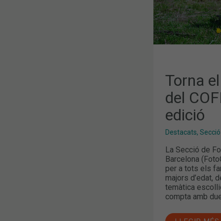
LA
VIII
EDICIÓ
Torna el
del COFB
edició
Destacats
,
Secció
La Secció de Fo
Barcelona (Foto
per a tots els fa
majors d’edat, d
temàtica escollid
compta amb dues