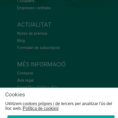
Ciutadans
Empreses i entitats
ACTUALITAT
Notes de premsa
Blog
Formulari de subscripció
MÉS INFORMACIÓ
Contacte
Avís legal
Canal Ètic i Política d’ús
Cookies
Utilitzem cookies pròpies i de tercers per analitzar l'ús del
lloc web.
Política de cookies