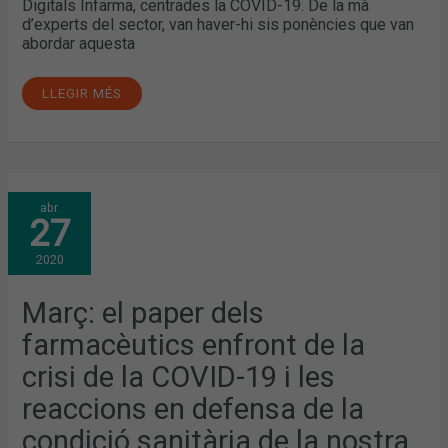
Digitals Infarma, centrades la COVID-19. De la mà
d’experts del sector, van haver-hi sis ponències que van
abordar aquesta
LLEGIR MÉS
MARÇ:
abr.
EL
27
PAPER
DELS
FARMACÈUTICS
2020
ENFRONT
DE
LA
CRISI
Març: el paper dels
DE
LA
farmacèutics enfront de la
COVID-
19
I
crisi de la COVID-19 i les
LES
REACCIONS
reaccions en defensa de la
EN
DEFENSA
DE
condició sanitària de la nostra
LA