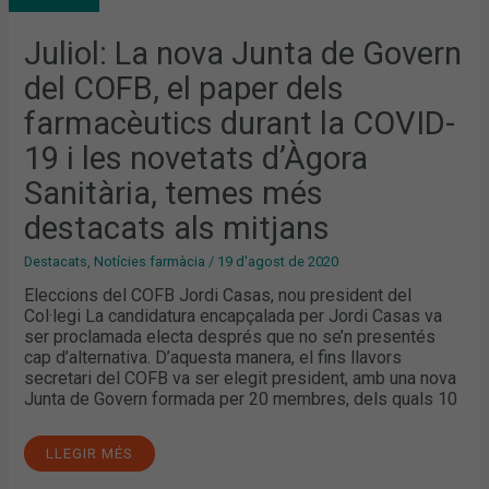
DEL
COFB,
EL
Juliol: La nova Junta de Govern
PAPER
DELS
del COFB, el paper dels
FARMACÈUTICS
DURANT
LA
farmacèutics durant la COVID-
COVID-
19
19 i les novetats d’Àgora
I
LES
NOVETATS
Sanitària, temes més
D’ÀGORA
SANITÀRIA,
destacats als mitjans
TEMES
MÉS
DESTACATS
Destacats
,
Notícies farmàcia
/
19 d'agost de 2020
ALS
MITJANS
Eleccions del COFB Jordi Casas, nou president del
Col·legi La candidatura encapçalada per Jordi Casas va
ser proclamada electa després que no se’n presentés
cap d’alternativa. D’aquesta manera, el fins llavors
secretari del COFB va ser elegit president, amb una nova
Junta de Govern formada per 20 membres, dels quals 10
LLEGIR MÉS