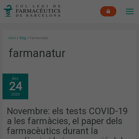
Vés
MAI
al
ME
contingut
Inici
Blog
farmanatur
farmanatur
NOVEMBRE:
des.
ELS
24
TESTS
COVID-
19
2020
A
LES
FARMÀCIES,
EL
Novembre: els tests COVID-19
PAPER
DELS
a les farmàcies, el paper dels
FARMACÈUTICS
DURANT
LA
farmacèutics durant la
PANDÈMIA
I