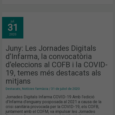
JUNY:
jul.
LES
31
JORNADES
DIGITALS
D’INFARMA,
2020
LA
CONVOCATÒRIA
D’ELECCIONS
AL
Juny: Les Jornades Digitals
COFB
I
d’Infarma, la convocatòria
LA
COVID-
19,
d’eleccions al COFB i la COVID-
TEMES
MÉS
19, temes més destacats als
DESTACATS
ALS
MITJANS
mitjans
Destacats
,
Notícies farmàcia
/
31 de juliol de 2020
Jornades Digitals Infarma COVID-19 Amb l’edició
d’Infarma d’enguany posposada al 2021 a causa de la
crisi sanitària provocada per la COVID-19, els COFB,
juntament amb el COFM, va impulsar les Jornades