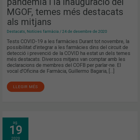
pandèmia i la inauguració del
LA
INAUGURACIÓ
DEL
MGOF, temes més destacats
MGOF,
TEMES
als mitjans
MÉS
DESTACATS
ALS
Destacats
,
Notícies farmàcia
/
24 de desembre de 2020
MITJANS
Tests COVID-19 a les farmàcies Durant tot novembre, la
possibilitat d’integrar a les farmàcies dins del circuit de
detecció i prevenció de la COVID ha estat un dels temes
més destacats. Diversos mitjans van comptar amb les
declaracions de membres del COFB per parlar-ne. El
vocal d’Oficina de Farmàcia, Guillermo Bagaria, […]
LLEGIR MÉS
JULIOL:
ag.
LA
19
NOVA
JUNTA
DE
2020
GOVERN