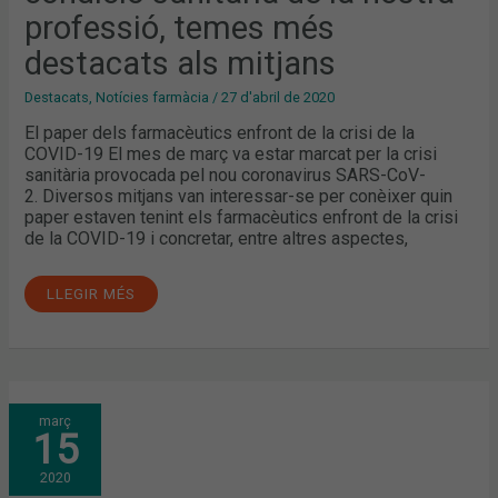
CONDICIÓ
professió, temes més
SANITÀRIA
DE
LA
destacats als mitjans
NOSTRA
PROFESSIÓ,
TEMES
Destacats
,
Notícies farmàcia
/
27 d'abril de 2020
MÉS
DESTACATS
El paper dels farmacèutics enfront de la crisi de la
ALS
COVID-19 El mes de març va estar marcat per la crisi
MITJANS
sanitària provocada pel nou coronavirus SARS-CoV-
2. Diversos mitjans van interessar-se per conèixer quin
paper estaven tenint els farmacèutics enfront de la crisi
de la COVID-19 i concretar, entre altres aspectes,
LLEGIR MÉS
FEBRER:
març
CORONAVIRUS,
15
FARMACTIVA’T
I
EL
2020
BON
ÚS