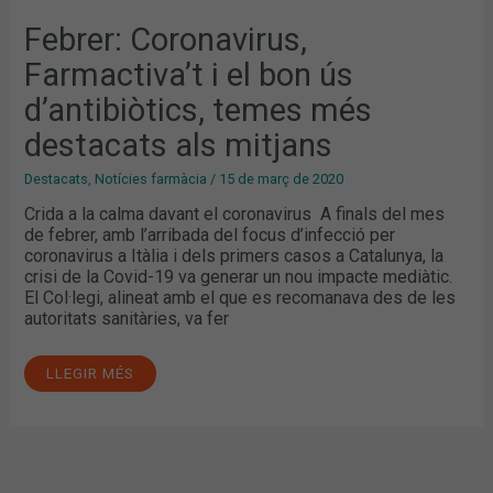
D’ANTIBIÒTICS,
TEMES
Febrer: Coronavirus,
MÉS
DESTACATS
Farmactiva’t i el bon ús
ALS
MITJANS
d’antibiòtics, temes més
destacats als mitjans
Destacats
,
Notícies farmàcia
/
15 de març de 2020
Crida a la calma davant el coronavirus A finals del mes
de febrer, amb l’arribada del focus d’infecció per
coronavirus a Itàlia i dels primers casos a Catalunya, la
crisi de la Covid-19 va generar un nou impacte mediàtic.
El Col·legi, alineat amb el que es recomanava des de les
autoritats sanitàries, va fer
LLEGIR MÉS