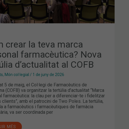
B
 crear la teva marca
sonal farmacèutica? Nova
úlia d’actualitat al COFB
ts
,
Món col·legial
/
1 de juny de 2026
at 5 de maig, el Col·legi de Farmacèutics de
na (COFB) va organitzar la tertúlia d’actualitat “Marca
 farmacèutica: la clau per a diferenciar-te i fidelitzar
 clients”, amb el patrocini de Two Poles. La tertúlia,
a a farmacèutics i farmacèutiques de farmàcia
ària, va ser coordinada per
GIR MÉS