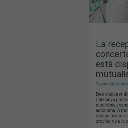
MUTUALIST
DE
CATALUNYA
La recep
concert
està dis
mutuali
Destacats
,
Notes 
Des d’aquest di
Catalunya podra
electrònica conc
autònoma. A més,
podran accedir 
província de la 