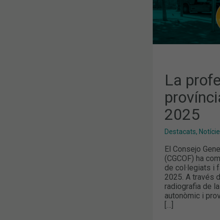
La profe
provínci
2025
Destacats
,
Notíci
El Consejo Gene
(CGCOF) ha compa
de col·legiats i
2025. A través d
radiografia de l
autonòmic i prov
[…]