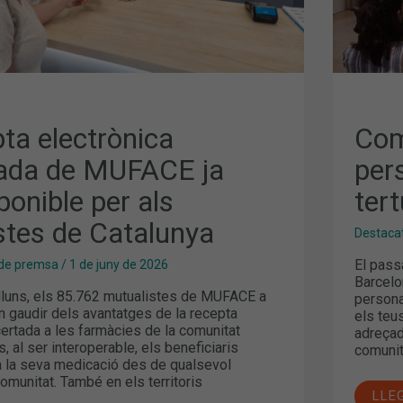
ES
COF
ta electrònica
Com
ada de MUFACE ja
per
ponible per als
tert
stes de Catalunya
Destaca
El pass
de premsa
/
1 de juny de 2026
Barcelo
lluns, els 85.762 mutualistes de MUFACE a
personal
n gaudir dels avantatges de la recepta
els teus
ertada a les farmàcies de la comunitat
adreçad
 al ser interoperable, els beneficiaris
comunit
a la seva medicació des de qualsevol
comunitat. També en els territoris
LLE