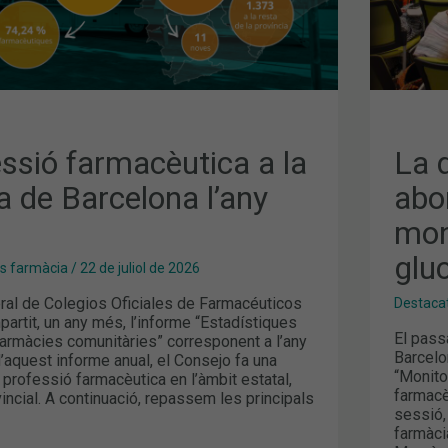
DE
GLU
ssió farmacèutica a la
La d
a de Barcelona l’any
abo
mon
glu
es farmàcia
/
22 de juliol de 2026
ral de Colegios Oficiales de Farmacéuticos
Destaca
rtit, un any més, l’informe “Estadístiques
El pass
 farmàcies comunitàries” corresponent a l’any
Barcelon
’aquest informe anual, el Consejo fa una
“Monito
a professió farmacèutica en l’àmbit estatal,
farmacè
incial. A continuació, repassem les principals
sessió,
farmàci