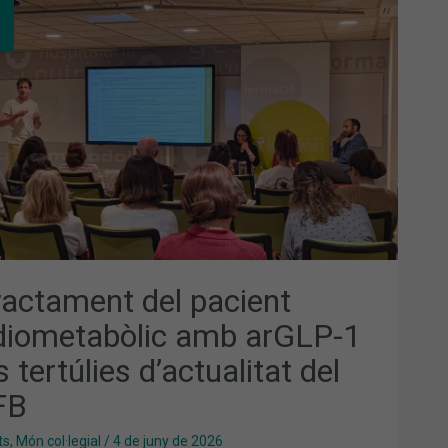
CTAMENT
IENT
DIOMETABÒLIC
LP-
TÚLIES
CTUALITAT
B
tractament del pacient
diometabòlic amb arGLP-1
s tertúlies d’actualitat del
FB
ts
,
Món col·legial
/
4 de juny de 2026