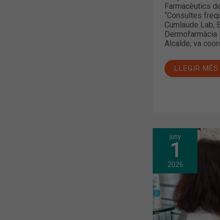
Farmacèutics de
“Consultes freq
Cumlaude Lab, E
Dermofarmàcia i
Alcalde, va coor
LLEGIR MÉS
juny
LA
1
RECEPTA
ELECTRÒNI
CONCERTAD
2026
DE
MUFACE
JA
ESTÀ
DISPONIBLE
PER
ALS