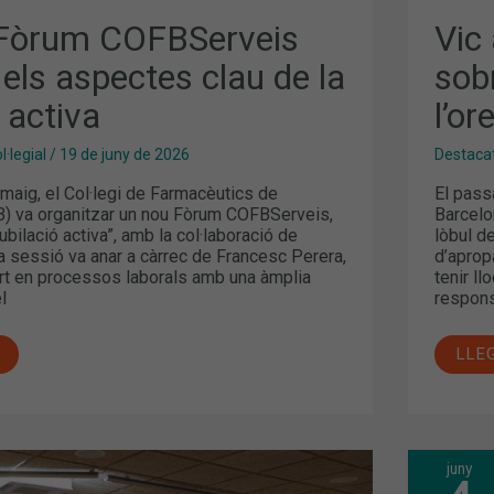
Fòrum COFBServeis
Vic
 els aspectes clau de la
sobr
ó activa
l’or
·legial
/
19 de juny de 2026
Destaca
maig, el Col·legi de Farmacèutics de
El pass
) va organitzar un nou Fòrum COFBServeis,
Barcelo
 jubilació activa”, amb la col·laboració de
lòbul de
 sessió va anar a càrrec de Francesc Perera,
d’aprop
ert en processos laborals amb una àmplia
tenir ll
l
respon
LLE
juny
EL