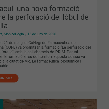
 acull una nova formació
e la perforació del lòbul de
ella
ts
,
Món col·legial
/
15 de juny de 2026
at 21 de maig, el Col·legi de Farmacèutics de
na (COFB) va organitzar la formació “La perforació del
 l’orella”, amb la col·laboració de PRIM. Per tal
ar la formació arreu del territori, aquesta sessió va
oc a la ciutat de Vic. La farmacèutica, bioquímica i
sable
GIR MÉS