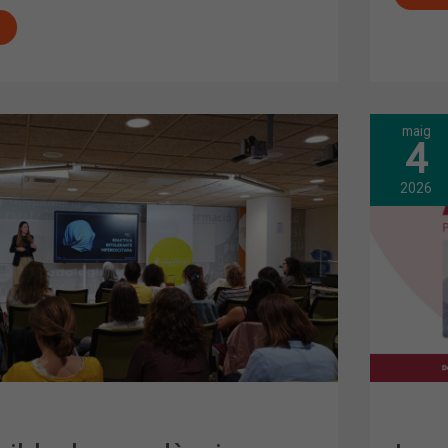
maig
LES
4
FAR
CAT
IMP
2026
LA
CAM
“MÀ
AMU
PER
DET
LA
HIP
MAL
RT
CON