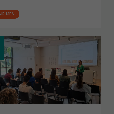
GIR MÉS
LL
A
MACIÓ
RE
FORACIÓ
UL
RELLA