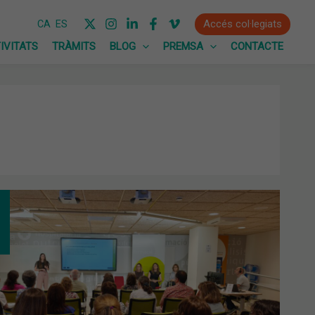
Accés col·legiats
CA
ES
IVITATS
TRÀMITS
BLOG
PREMSA
CONTACTE
RERA
TÚLIA
CTUALITAT
RDA
US
ITORATGE
TINU