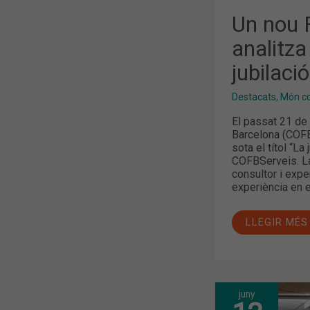
Un nou 
analitza
jubilaci
Destacats
,
Món col
El passat 21 de 
Barcelona (COFB
sota el títol “La
COFBServeis. La
consultor i exp
experiència en e
LLEGIR MÉS
juny
QUINES