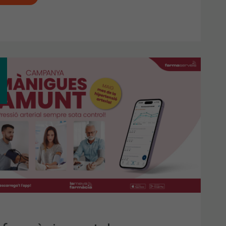
MÀCIES
ALANES
ULSEN
PANYA
NIGUES
NT”
ECTAR
ERTENSIÓ
TROLADA