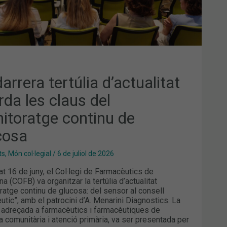
COSA
arrera tertúlia d’actualitat
rda les claus del
itoratge continu de
cosa
ts
,
Món col·legial
/
6 de juliol de 2026
at 16 de juny, el Col·legi de Farmacèutics de
a (COFB) va organitzar la tertúlia d’actualitat
ratge continu de glucosa: del sensor al consell
utic”, amb el patrocini d’A. Menarini Diagnostics. La
 adreçada a farmacèutics i farmacèutiques de
a comunitària i atenció primària, va ser presentada per