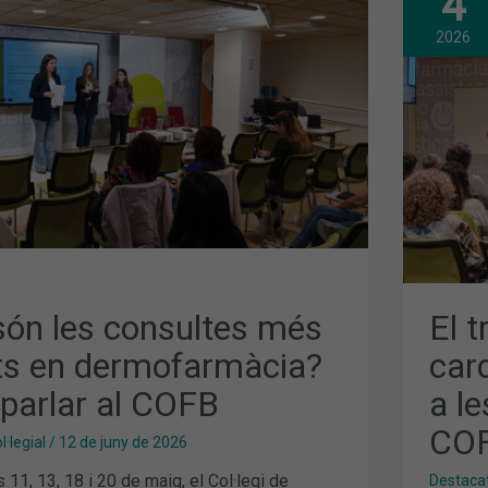
4
TRA
DEL
PAC
2026
CAR
AMB
ARG
ÀCIA?
1
A
LES
TER
D’A
DEL
COF
són les consultes més
El 
ts en dermofarmàcia?
car
parlar al COFB
a le
CO
·legial
/
12 de juny de 2026
 11, 13, 18 i 20 de maig, el Col·legi de
Destaca