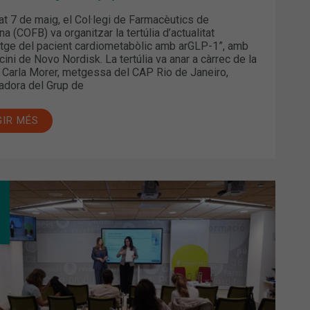
at 7 de maig, el Col·legi de Farmacèutics de
a (COFB) va organitzar la tertúlia d’actualitat
tge del pacient cardiometabòlic amb arGLP-1”, amb
cini de Novo Nordisk. La tertúlia va anar a càrrec de la
 Carla Morer, metgessa del CAP Rio de Janeiro,
adora del Grup de
GIR MÉS
M
AR
A
CA
SONAL
MACÈUTICA?
A
TÚLIA
CTUALITAT