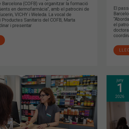
 Barcelona (COFB) va organitzar la formació
El pass
üents en dermofarmàcia”, amb el patrocini de
Barcelon
ucerin, VICHY i Weleda. La vocal de
“Aborda
 Productes Sanitaris del COFB, Marta
el patro
dinar i presentar
doctora
coordin
LLE
juny
CO
1
CRE
CA
LA
A
TEV
2026
MAR
PER
FAR
NOV
TER
D’A
AL