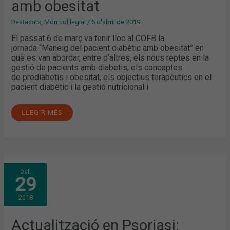
amb obesitat
Destacats
,
Món col·legial
/
5 d'abril de 2019
El passat 6 de març va tenir lloc al COFB la
jornada “Maneig del pacient diabètic amb obesitat” en
què es van abordar, entre d’altres, els nous reptes en la
gestió de pacients amb diabetis, els conceptes
de prediabetis i obesitat, els objectius terapèutics en el
pacient diabètic i la gestió nutricional i
LLEGIR MÉS
ACTUALITZACIÓ
oct.
EN
29
PSORIASI:
HÀBITS
DE
2018
VIDA
SALUDABLE
I
VIVÈNCIES
Actualització en Psoriasi:
EN