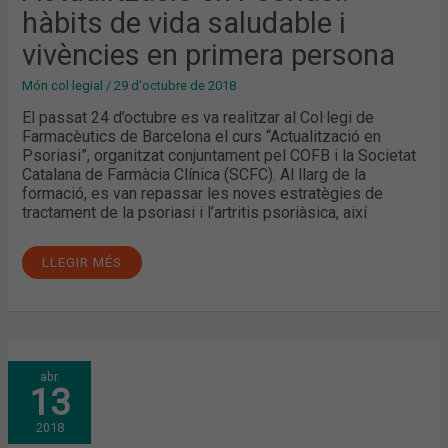
PRIMERA
hàbits de vida saludable i
PERSONA
vivències en primera persona
Món col·legial
/
29 d'octubre de 2018
El passat 24 d’octubre es va realitzar al Col·legi de
Farmacèutics de Barcelona el curs “Actualització en
Psoriasi”, organitzat conjuntament pel COFB i la Societat
Catalana de Farmàcia Clínica (SCFC). Al llarg de la
formació, es van repassar les noves estratègies de
tractament de la psoriasi i l’artritis psoriàsica, així
LLEGIR MÉS
PRESENTACIÓ
abr.
DE
13
L’ESTUDI
“INTERVENCIÓ
PER
2018
DETECTAR
I