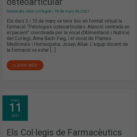
osteoarticular
Destacats
,
Món col·legial
/
16 de març de 2021
Els dies 3 i 10 de març va tenir lloc en format virtual la
formació “Patologies osteoarticulars: Atenció centrada en
el pacient” coordinada per la vocal d’Alimentació i Nutrició
del Col·legi, Anna Bach-Faig, i el vocal de Plantes
Medicinals i Homeopatia, Josep Allué. L’equip docent de
la formació va estar […]
LLEGIR MÉS
ELS
març
COL·LEGIS
11
DE
FARMACÈUTICS
DE
2021
BARCELONA
I
MADRID
I
Els Col·legis de Farmacèutics
NESTLÉ
HEALTH