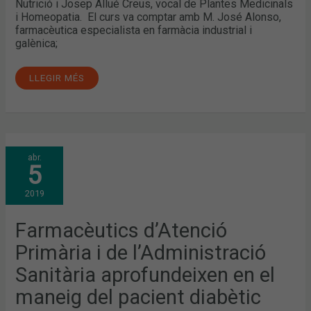
Nutrició i Josep Allué Creus, vocal de Plantes Medicinals
i Homeopatia. El curs va comptar amb M. José Alonso,
farmacèutica especialista en farmàcia industrial i
galènica;
LLEGIR MÉS
FARMACÈUTICS
abr.
D’ATENCIÓ
5
PRIMÀRIA
I
DE
2019
L’ADMINISTRACIÓ
SANITÀRIA
APROFUNDEIXEN
EN
Farmacèutics d’Atenció
EL
MANEIG
Primària i de l’Administració
DEL
PACIENT
DIABÈTIC
Sanitària aprofundeixen en el
AMB
OBESITAT
maneig del pacient diabètic