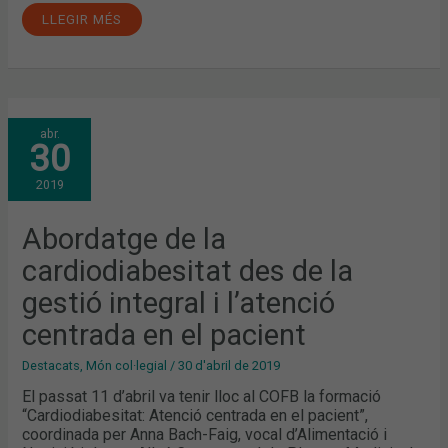
LLEGIR MÉS
ABORDATGE
abr.
DE
30
LA
CARDIODIABESITAT
DES
2019
DE
LA
GESTIÓ
INTEGRAL
Abordatge de la
I
L’ATENCIÓ
cardiodiabesitat des de la
CENTRADA
EN
EL
gestió integral i l’atenció
PACIENT
centrada en el pacient
Destacats
,
Món col·legial
/
30 d'abril de 2019
El passat 11 d’abril va tenir lloc al COFB la formació
“Cardiodiabesitat: Atenció centrada en el pacient”,
coordinada per Anna Bach-Faig, vocal d’Alimentació i