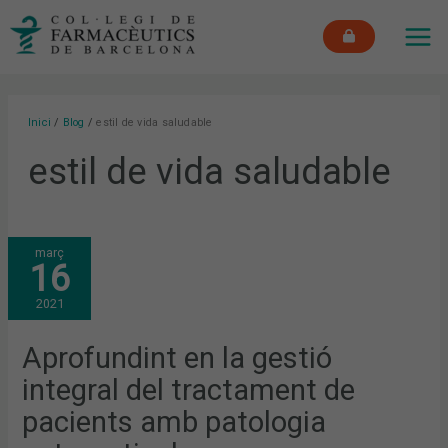
Vés
MAI
al
ME
contingut
Inici
Blog
estil de vida saludable
estil de vida saludable
APROFUNDINT
març
EN
16
LA
GESTIÓ
INTEGRAL
2021
DEL
TRACTAMENT
DE
PACIENTS
Aprofundint en la gestió
AMB
PATOLOGIA
integral del tractament de
OSTEOARTICULAR
pacients amb patologia