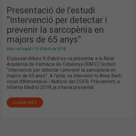
PREVENIR
LA
Presentació de l’estudi
SARCOPÈNIA
EN
“Intervenció per detectar i
MAJORS
DE
65
prevenir la sarcopènia en
ANYS”
majors de 65 anys”
Món col·legial
/
13 d'abril de 2018
El passat dilluns 9 d’abril es va presentar a la Reial
Acadèmia de Farmàcia de Catalunya (RAFC) l’estudi
“Intervenció per detectar i prevenir la sarcopènia en
majors de 65 anys”. A l’acte, va intervenir-hi Anna Bach,
vocal d’Alimentació i Nutrició del COFB. Prèviament, a
Infarma Madrid 2018, ja s’havia presentat
LLEGIR MÉS