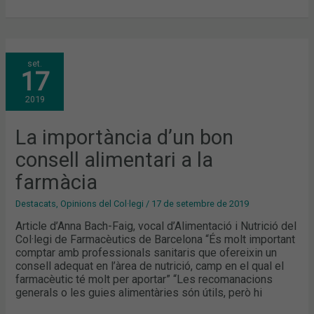
LA
set.
IMPORTÀNCIA
17
D’UN
BON
CONSELL
2019
ALIMENTARI
A
LA
FARMÀCIA
La importància d’un bon
consell alimentari a la
farmàcia
Destacats
,
Opinions del Col·legi
/
17 de setembre de 2019
Article d’Anna Bach-Faig, vocal d’Alimentació i Nutrició del
Col·legi de Farmacèutics de Barcelona “És molt important
comptar amb professionals sanitaris que ofereixin un
consell adequat en l’àrea de nutrició, camp en el qual el
farmacèutic té molt per aportar” “Les recomanacions
generals o les guies alimentàries són útils, però hi