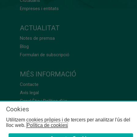
Ciutadans
Empreses i entitats
ACTUALITAT
Notes de premsa
Blog
Formulari de subscripció
MÉS INFORMACIÓ
Contacte
Avís legal
Canal Ètic i Política d’ús
Cookies
Utilitzem cookies pròpies i de tercers per analitzar l'ús del
lloc web.
Política de cookies