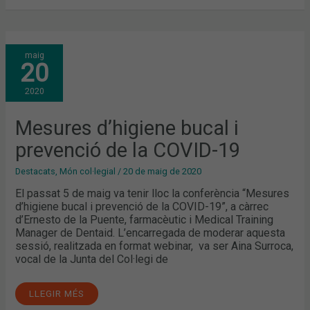
MESURES
maig
D’HIGIENE
20
BUCAL
I
PREVENCIÓ
2020
DE
LA
COVID-
19
Mesures d’higiene bucal i
prevenció de la COVID-19
Destacats
,
Món col·legial
/
20 de maig de 2020
El passat 5 de maig va tenir lloc la conferència “Mesures
d’higiene bucal i prevenció de la COVID-19”, a càrrec
d’Ernesto de la Puente, farmacèutic i Medical Training
Manager de Dentaid. L’encarregada de moderar aquesta
sessió, realitzada en format webinar, va ser Aina Surroca,
vocal de la Junta del Col·legi de
LLEGIR MÉS