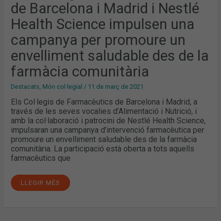
de Barcelona i Madrid i Nestlé
SCIENCE
IMPULSEN
UNA
Health Science impulsen una
CAMPANYA
PER
campanya per promoure un
PROMOURE
UN
ENVELLIMENT
envelliment saludable des de la
SALUDABLE
DES
farmàcia comunitària
DE
LA
FARMÀCIA
Destacats
,
Món col·legial
/
11 de març de 2021
COMUNITÀRIA
Els Col·legis de Farmacèutics de Barcelona i Madrid, a
través de les seves vocalies d’Alimentació i Nutrició, i
amb la col·laboració i patrocini de Nestlé Health Science,
impulsaran una campanya d’intervenció farmacèutica per
promoure un envelliment saludable des de la farmàcia
comunitària. La participació està oberta a tots aquells
farmacèutics que
LLEGIR MÉS