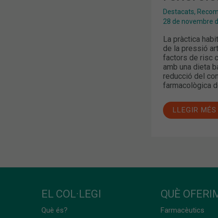
Destacats
,
Recoma
28 de novembre 
La pràctica habi
de la pressió ar
factors de risc 
amb una dieta ba
reducció del co
farmacològica de
LLEGIR MÉS
EL COL·LEGI
QUÈ OFERIM
Què és?
Farmacèutics