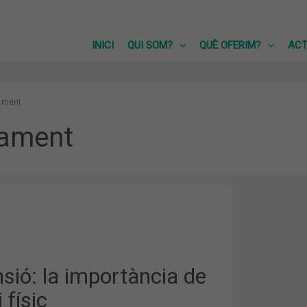
INICI
QUI SOM?
QUÈ OFERIM?
ACT
ament
fament
Ó:
IA
sió: la importància de
i físic