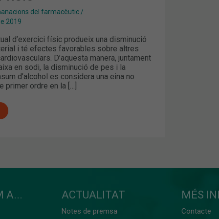
nacions del farmacèutic
/
de 2019
tual d’exercici físic produeix una disminució
terial i té efectes favorables sobre altres
cardiovasculars. D’aquesta manera, juntament
ixa en sodi, la disminució de pes i la
nsum d’alcohol es considera una eina no
 primer ordre en la […]
 A...
ACTUALITAT
MÉS I
Notes de premsa
Contacte