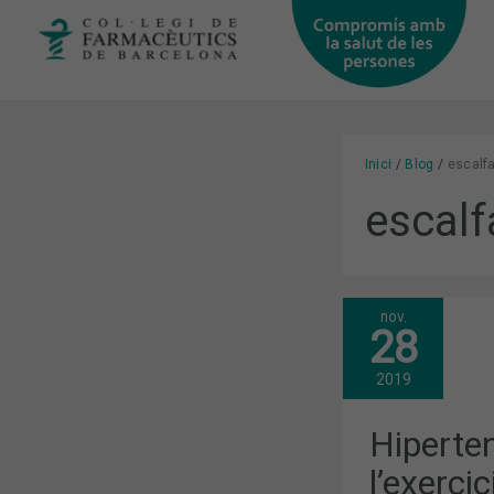
Vés
al
contingut
Inici
Blog
escalf
escal
nov.
HIPERTENSI
28
LA
IMPORTÀNC
DE
2019
L’EXERCICI
FÍSIC
Hiperten
l’exercic