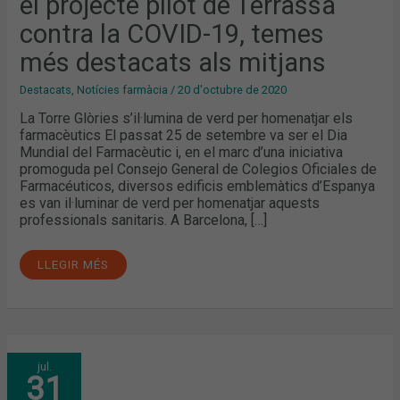
el projecte pilot de Terrassa
PROJECTE
PILOT
DE
contra la COVID-19, temes
TERRASSA
CONTRA
més destacats als mitjans
LA
COVID-
19,
Destacats
,
Notícies farmàcia
/
20 d'octubre de 2020
TEMES
MÉS
La Torre Glòries s’il·lumina de verd per homenatjar els
DESTACATS
ALS
farmacèutics El passat 25 de setembre va ser el Dia
MITJANS
Mundial del Farmacèutic i, en el marc d’una iniciativa
promoguda pel Consejo General de Colegios Oficiales de
Farmacéuticos, diversos edificis emblemàtics d’Espanya
es van il·luminar de verd per homenatjar aquests
professionals sanitaris. A Barcelona, […]
LLEGIR MÉS
JUNY:
jul.
LES
31
JORNADES
DIGITALS