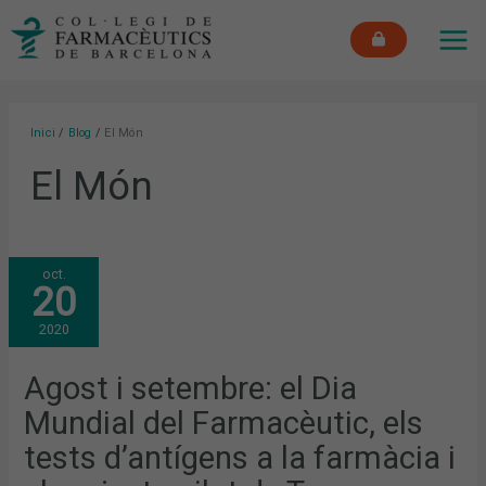
Vés
MAI
al
ME
contingut
Inici
Blog
El Món
El Món
AGOST
oct.
I
20
SETEMBRE:
EL
DIA
2020
MUNDIAL
DEL
FARMACÈUTIC,
ELS
Agost i setembre: el Dia
TESTS
D’ANTÍGENS
Mundial del Farmacèutic, els
A
LA
FARMÀCIA
tests d’antígens a la farmàcia i
I
EL