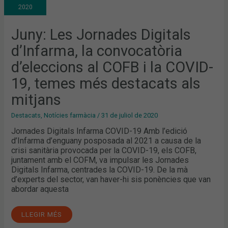
D’INFARMA,
2020
LA
CONVOCATÒRIA
D’ELECCIONS
AL
Juny: Les Jornades Digitals
COFB
I
d’Infarma, la convocatòria
LA
COVID-
19,
d’eleccions al COFB i la COVID-
TEMES
MÉS
19, temes més destacats als
DESTACATS
ALS
MITJANS
mitjans
Destacats
,
Notícies farmàcia
/
31 de juliol de 2020
Jornades Digitals Infarma COVID-19 Amb l’edició
d’Infarma d’enguany posposada al 2021 a causa de la
crisi sanitària provocada per la COVID-19, els COFB,
juntament amb el COFM, va impulsar les Jornades
Digitals Infarma, centrades la COVID-19. De la mà
d’experts del sector, van haver-hi sis ponències que van
abordar aquesta
LLEGIR MÉS