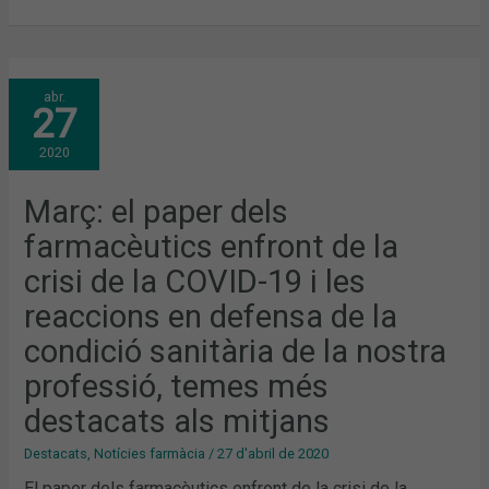
MARÇ:
abr.
EL
27
PAPER
DELS
FARMACÈUTICS
2020
ENFRONT
DE
LA
CRISI
Març: el paper dels
DE
LA
farmacèutics enfront de la
COVID-
19
I
crisi de la COVID-19 i les
LES
REACCIONS
reaccions en defensa de la
EN
DEFENSA
DE
condició sanitària de la nostra
LA
CONDICIÓ
professió, temes més
SANITÀRIA
DE
LA
destacats als mitjans
NOSTRA
PROFESSIÓ,
TEMES
Destacats
,
Notícies farmàcia
/
27 d'abril de 2020
MÉS
DESTACATS
El paper dels farmacèutics enfront de la crisi de la