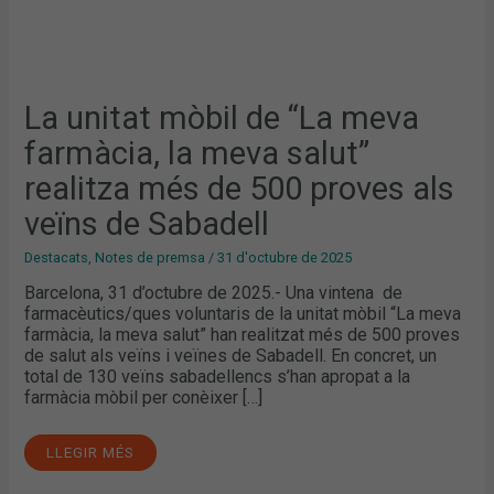
VEÏNS
DE
SABADELL
La unitat mòbil de “La meva
farmàcia, la meva salut”
realitza més de 500 proves als
veïns de Sabadell
Destacats
,
Notes de premsa
/
31 d'octubre de 2025
Barcelona, 31 d’octubre de 2025.- Una vintena de
farmacèutics/ques voluntaris de la unitat mòbil “La meva
farmàcia, la meva salut” han realitzat més de 500 proves
de salut als veïns i veïnes de Sabadell. En concret, un
total de 130 veïns sabadellencs s’han apropat a la
farmàcia mòbil per conèixer […]
LLEGIR MÉS