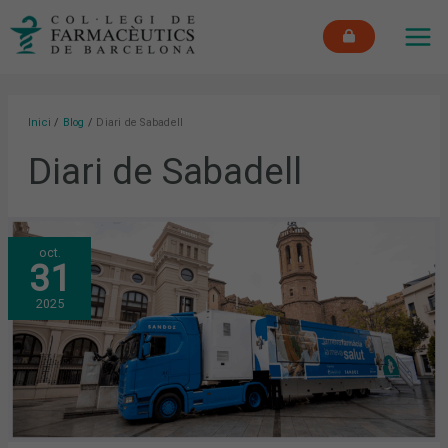
Vés
MAI
al
ME
contingut
Inici
Blog
Diari de Sabadell
Diari de Sabadell
LA
oct.
UNITAT
31
MÒBIL
DE
“LA
2025
MEVA
FARMÀCIA,
LA
MEVA
SALUT”
REALITZA
MÉS
DE
500
PROVES
ALS