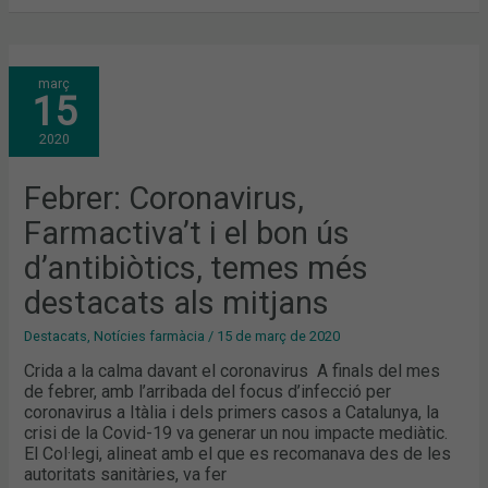
FEBRER:
març
CORONAVIRUS,
15
FARMACTIVA’T
I
EL
2020
BON
ÚS
D’ANTIBIÒTICS,
TEMES
Febrer: Coronavirus,
MÉS
DESTACATS
Farmactiva’t i el bon ús
ALS
MITJANS
d’antibiòtics, temes més
destacats als mitjans
Destacats
,
Notícies farmàcia
/
15 de març de 2020
Crida a la calma davant el coronavirus A finals del mes
de febrer, amb l’arribada del focus d’infecció per
coronavirus a Itàlia i dels primers casos a Catalunya, la
crisi de la Covid-19 va generar un nou impacte mediàtic.
El Col·legi, alineat amb el que es recomanava des de les
autoritats sanitàries, va fer