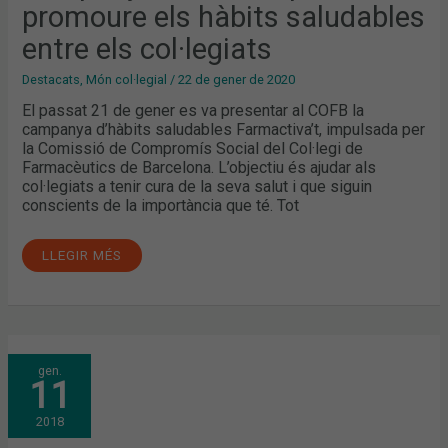
COL·LEGIATS
promoure els hàbits saludables
entre els col·legiats
Destacats
,
Món col·legial
/
22 de gener de 2020
El passat 21 de gener es va presentar al COFB la
campanya d’hàbits saludables Farmactiva’t, impulsada per
la Comissió de Compromís Social del Col·legi de
Farmacèutics de Barcelona. L’objectiu és ajudar als
col·legiats a tenir cura de la seva salut i que siguin
conscients de la importància que té. Tot
LLEGIR MÉS
TERTÚLIA
gen.
D’ACTUALITAT:
11
CRONOBIOLOGIA,
HORA
DELS
2018
ÀPATS
I