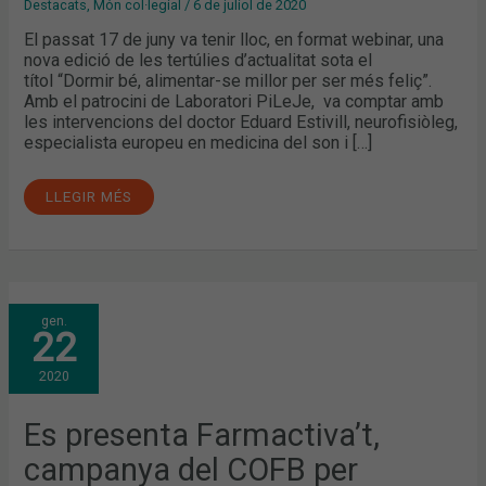
Destacats
,
Món col·legial
/
6 de juliol de 2020
El passat 17 de juny va tenir lloc, en format webinar, una
nova edició de les tertúlies d’actualitat sota el
títol “Dormir bé, alimentar-se millor per ser més feliç”.
Amb el patrocini de Laboratori PiLeJe, va comptar amb
les intervencions del doctor Eduard Estivill, neurofisiòleg,
especialista europeu en medicina del son i […]
LLEGIR MÉS
ES
gen.
PRESENTA
22
FARMACTIVA’T,
CAMPANYA
DEL
2020
COFB
PER
PROMOURE
ELS
Es presenta Farmactiva’t,
HÀBITS
SALUDABLES
campanya del COFB per
ENTRE
ELS