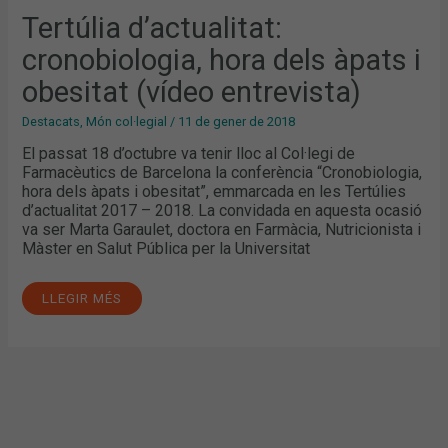
OBESITAT
(VÍDEO
Tertúlia d’actualitat:
ENTREVISTA)
cronobiologia, hora dels àpats i
obesitat (vídeo entrevista)
Destacats
,
Món col·legial
/
11 de gener de 2018
El passat 18 d’octubre va tenir lloc al Col·legi de
Farmacèutics de Barcelona la conferència “Cronobiologia,
hora dels àpats i obesitat”, emmarcada en les Tertúlies
d’actualitat 2017 – 2018. La convidada en aquesta ocasió
va ser Marta Garaulet, doctora en Farmàcia, Nutricionista i
Màster en Salut Pública per la Universitat
LLEGIR MÉS