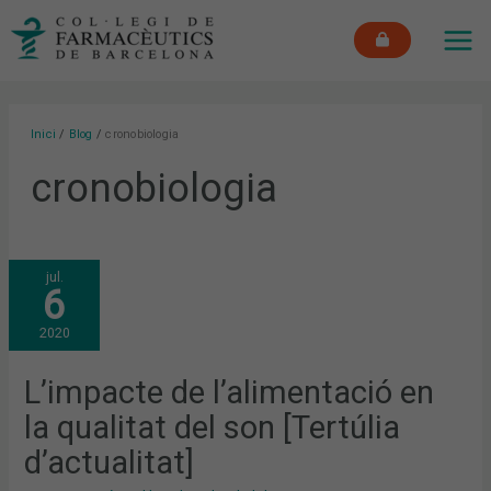
Vés
MAI
al
ME
contingut
Inici
Blog
cronobiologia
cronobiologia
L’IMPACTE
jul.
DE
6
L’ALIMENTACIÓ
EN
LA
2020
QUALITAT
DEL
SON
[TERTÚLIA
L’impacte de l’alimentació en
D’ACTUALITAT]
la qualitat del son [Tertúlia
d’actualitat]