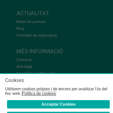
ACTUALITAT
Notes de premsa
Blog
Formulari de subscripció
MÉS INFORMACIÓ
Contacte
Avís legal
Canal Ètic i Política d’ús
Cookies
Utilitzem cookies pròpies i de tercers per analitzar l'ús del
lloc web.
Política de cookies
Acceptar Cookies