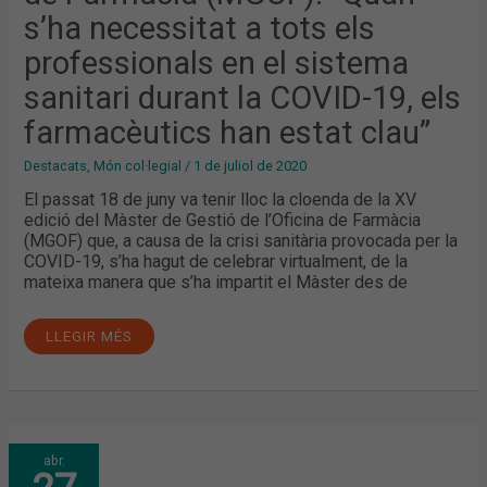
S’HA
s’ha necessitat a tots els
NECESSITAT
A
TOTS
professionals en el sistema
ELS
PROFESSIONALS
sanitari durant la COVID-19, els
EN
EL
SISTEMA
farmacèutics han estat clau”
SANITARI
DURANT
LA
Destacats
,
Món col·legial
/
1 de juliol de 2020
COVID-
19,
El passat 18 de juny va tenir lloc la cloenda de la XV
ELS
edició del Màster de Gestió de l’Oficina de Farmàcia
FARMACÈUTICS
HAN
(MGOF) que, a causa de la crisi sanitària provocada per la
ESTAT
COVID-19, s’ha hagut de celebrar virtualment, de la
CLAU”
mateixa manera que s’ha impartit el Màster des de
LLEGIR MÉS
MARÇ:
abr.
EL
PAPER