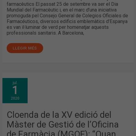
ALS
farmacèutics El passat 25 de setembre va ser el Dia
MITJANS
Mundial del Farmacèutic i, en el marc d’una iniciativa
promoguda pel Consejo General de Colegios Oficiales de
Farmacéuticos, diversos edificis emblemàtics d’Espanya
es van il·luminar de verd per homenatjar aquests
professionals sanitaris. A Barcelona,
LLEGIR MÉS
CLOENDA
jul.
DE
1
LA
XV
EDICIÓ
2020
DEL
MÀSTER
DE
GESTIÓ
Cloenda de la XV edició del
DE
L’OFICINA
Màster de Gestió de l’Oficina
DE
FARMÀCIA
(MGOF):
de Farmàcia (MGOF): “Quan
“QUAN