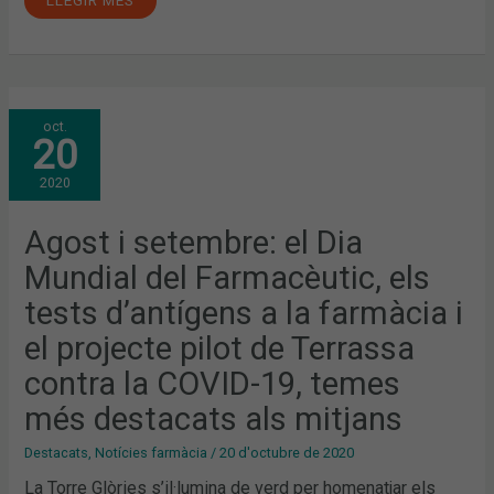
AGOST
oct.
I
20
SETEMBRE:
EL
DIA
2020
MUNDIAL
DEL
FARMACÈUTIC,
ELS
Agost i setembre: el Dia
TESTS
D’ANTÍGENS
Mundial del Farmacèutic, els
A
LA
FARMÀCIA
tests d’antígens a la farmàcia i
I
EL
el projecte pilot de Terrassa
PROJECTE
PILOT
DE
contra la COVID-19, temes
TERRASSA
CONTRA
més destacats als mitjans
LA
COVID-
19,
Destacats
,
Notícies farmàcia
/
20 d'octubre de 2020
TEMES
MÉS
La Torre Glòries s’il·lumina de verd per homenatjar els
DESTACATS