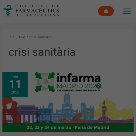
Vés
MAI
al
ME
contingut
Inici
Blog
crisi sanitària
crisi sanitària
“LA
febr.
FARMÀCIA,
11
A
PRIMERA
LÍNIA”,
2022
LEMA
D’INFARMA
MADRID
2022,
QUE
SE
CELEBRARÀ
ENTRE
ELS
DIES
22