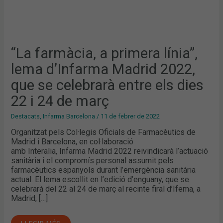
I
24
DE
MARÇ
“La farmàcia, a primera línia”,
lema d’Infarma Madrid 2022,
que se celebrarà entre els dies
22 i 24 de març
Destacats
,
Infarma Barcelona
/
11 de febrer de 2022
Organitzat pels Col·legis Oficials de Farmacèutics de
Madrid i Barcelona, ​​en col·laboració
amb Interalia, Infarma Madrid 2022 reivindicarà l’actuació
sanitària i el compromís personal assumit pels
farmacèutics espanyols durant l’emergència sanitària
actual. El lema escollit en l’edició d’enguany, que se
celebrarà del 22 al 24 de març al recinte firal d’Ifema, a
Madrid, […]
LLEGIR MÉS