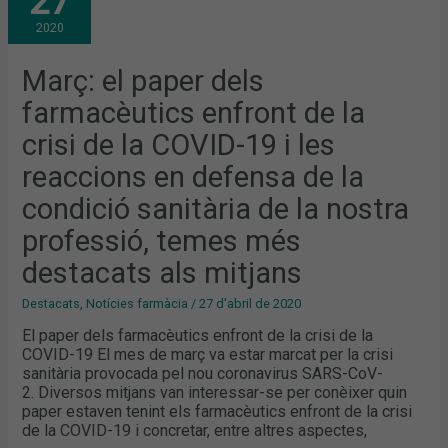
27
DELS
FARMACÈUTICS
2020
ENFRONT
DE
LA
CRISI
Març: el paper dels
DE
LA
farmacèutics enfront de la
COVID-
19
I
crisi de la COVID-19 i les
LES
REACCIONS
reaccions en defensa de la
EN
DEFENSA
DE
condició sanitària de la nostra
LA
CONDICIÓ
professió, temes més
SANITÀRIA
DE
LA
destacats als mitjans
NOSTRA
PROFESSIÓ,
TEMES
Destacats
,
Notícies farmàcia
/
27 d'abril de 2020
MÉS
DESTACATS
El paper dels farmacèutics enfront de la crisi de la
ALS
COVID-19 El mes de març va estar marcat per la crisi
MITJANS
sanitària provocada pel nou coronavirus SARS-CoV-
2. Diversos mitjans van interessar-se per conèixer quin
paper estaven tenint els farmacèutics enfront de la crisi
de la COVID-19 i concretar, entre altres aspectes,