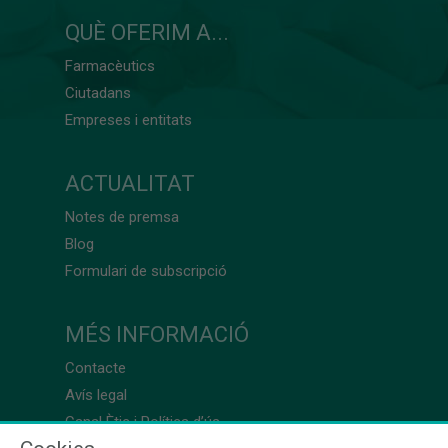
QUÈ OFERIM A...
Farmacèutics
Ciutadans
Empreses i entitats
ACTUALITAT
Notes de premsa
Blog
Formulari de subscripció
MÉS INFORMACIÓ
Contacte
Avís legal
Canal Ètic i Política d’ús