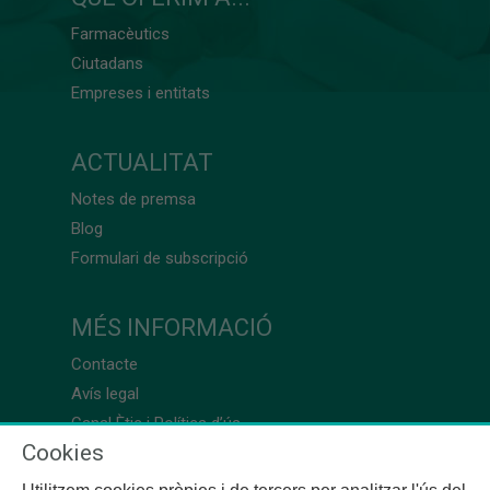
Farmacèutics
Ciutadans
Empreses i entitats
ACTUALITAT
Notes de premsa
Blog
Formulari de subscripció
MÉS INFORMACIÓ
Contacte
Avís legal
Canal Ètic i Política d’ús
Cookies