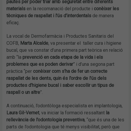
pautes per poder triar amb seguretat entre diferents
materials
en la recomanació del producte i
conèixer les
tècniques de raspallat i l’ús d’interdentals
de manera
eficaç.
La vocal de Dermofarmàcia i Productes Sanitaris del
COFB,
Marta Alcalde
, va presentar el taller cura i higiene
bucal, que va constar d’una primera part teòrica en relació
amb “la
prevenció en cada etapa de la vida i els
problemes que es poden derivar
” i d’una segona part
pràctica “per
conèixer com s’ha de fer un correcte
raspallat de les dents, quin és l’ordre de l’ús dels
productes d’higiene bucal i saber escollir un tipus de
raspall o un altre
”.
A continuació, l’odontòloga especialista en implantologia,
Laura Gil-Vernet
, va iniciar la formació ressaltant
la
rellevància de l’odontologia preventiva
, “que és una de les
parts de l’odontologia que té menys visibilitat, però que