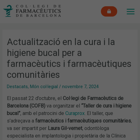
Vés
MAI
al
ME
contingut
Actualització en la cura i la
higiene bucal per a
farmacèutics i farmacèutiques
comunitàries
Destacats
,
Món col·legial
/
novembre 7, 2024
El passat 22 d’octubre, el
Col·legi de Farmacèutics de
Barcelona (COFB)
va organitzar el
“Taller de cura i higiene
bucal”
, amb el patrocini de
Curaprox
. El taller, que
s’adreçava a
farmacèutics i farmacèutiques comunitàries
,
va ser impartit per
Laura Gil-vernet
, odontòloga
especialista en implantologia i propietària de la Clínica