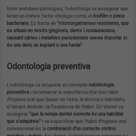
Entre ambdues patologies, l’odontòloga va assegurar que
tenen un mateix factor etiològic comú, el
biofilm o placa
bacteriana
. Es tracta de
“microorganismes resistents, que
es situen en teixits gingivals, dents i restauracions,
causant càries i malalties periodontals sense importar si
és una dent, un implant o una funda”
.
Odontologia preventiva
L’odontòloga va recuperar el concepte
odontologia
preventiva
i va remarcar la importància d’un bon hàbit
d’higiene oral que depèn de l’eina, la tècnica o habilitats,
el temps dedicat i la freqüència de l’hàbit. Gil-Vernet va
assegurar
“que la neteja dental correcta és una habilitat
que s’adquireix”
i va especificar que l’hàbit d’higiene oral
convencional és la
combinació d’un correcte control
mecànic i químic
. Així doncs, l’odontòloga va concretar les