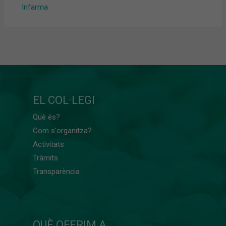
Infarma
EL COL·LEGI
Què és?
Com s'organitza?
Activitats
Tràmits
Transparència
QUÈ OFERIM A...