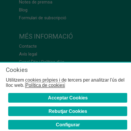
Notes de premsa
Blog
Formulari de subscripció
MÉS INFORMACIÓ
Contacte
Avís legal
Canal Ètic i Política d’ús
Cookies
Utilitzem cookies pròpies i de tercers per analitzar l'ús del
lloc web.
Política de cookies
Acceptar Cookies
Rebutjar Cookies
Configurar