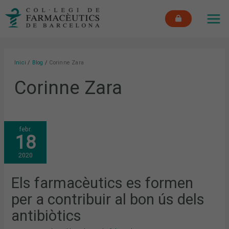
Vés
MAI
al
ME
contingut
Inici
Blog
Corinne Zara
Corinne Zara
ELS
febr.
FARMACÈUTICS
18
ES
FORMEN
PER
2020
A
CONTRIBUIR
AL
BON
Els farmacèutics es formen
ÚS
DELS
per a contribuir al bon ús dels
ANTIBIÒTICS
antibiòtics