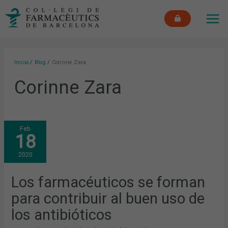
Ir
MAI
al
ME
contenido
Inicio
Blog
Corinne Zara
Corinne Zara
LOS
Feb
FARMACÉUTICOS
18
SE
FORMAN
PARA
2020
CONTRIBUIR
AL
BUEN
USO
Los farmacéuticos se forman
DE
LOS
para contribuir al buen uso de
ANTIBIÓTICOS
los antibióticos