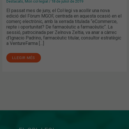
Destacats
,
Món col·legial
/
18 de juliol de 2019
El passat mes de juny, el Col·legi va acollir una nova
edició del Fòrum MGOF, centrada en aquesta ocasió en el
comerç electrònic, amb la xerrada titulada “eCommerce,
repte i oportunitat? De farmacèutic a farmacèutic“. La
sessió, patrocinada per Zelnova Zeltia, va anar a càrrec
d’Ignacio Padrino, farmacèutic titular, consultor estratègic
a VentureFarma […]
LLEGIR MÉS