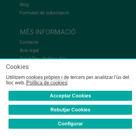
Blog
Formulari de subscripció
MÉS INFORMACIÓ
Contacte
Avís legal
Canal Ètic i Política d’ús
Cookies
Utilitzem cookies pròpies i de tercers per analitzar l'ús del
lloc web.
Política de cookies
Acceptar Cookies
Rebutjar Cookies
Configurar
COFB
- 2024 | Girona, 64-66 - 08009 Barcelona - Tel. +34