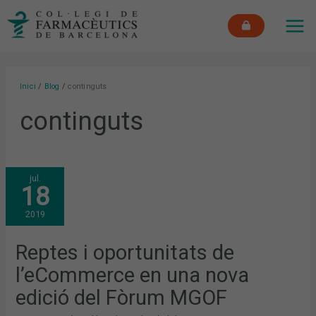
Vés
MAI
al
ME
contingut
Inici
Blog
continguts
continguts
REPTES
jul.
I
18
OPORTUNITATS
DE
L’ECOMMERCE
2019
EN
UNA
NOVA
EDICIÓ
Reptes i oportunitats de
DEL
FÒRUM
l’eCommerce en una nova
MGOF
edició del Fòrum MGOF