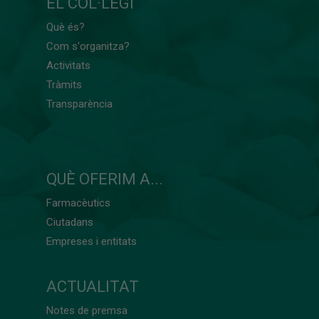
EL COL·LEGI
Què és?
Com s'organitza?
Activitats
Tràmits
Transparència
QUÈ OFERIM A...
Farmacèutics
Ciutadans
Empreses i entitats
ACTUALITAT
Notes de premsa