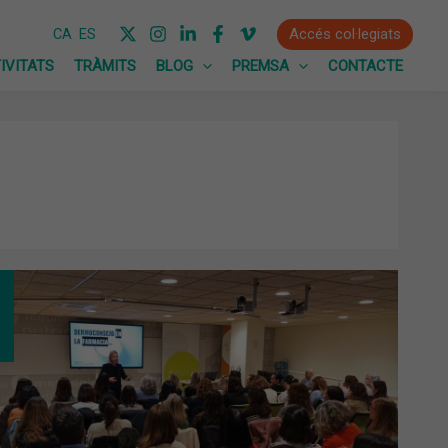
Accés col·legiats
CA
ES
IVITATS
TRÀMITS
BLOG
PREMSA
CONTACTE
N
LLIDA
MACIÓ
RE
MOANALITZADORS