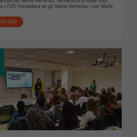
artida per Gema Herrerías, farmacèutica titular d’A5
a i CVO-Fundadora de gh Gema Herrerías, i per Maite
GIR MÉS
A
IÓ
MACIÓ
RMOANALITZADORS
SELL
MACÈUTIC”,
SSISTÈNCIA