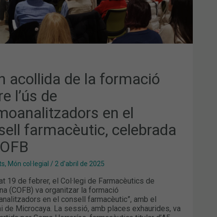
SELL
MACÈUTIC,
EBRADA
B
n acollida de la formació
e l’ús de
moanalitzadors en el
sell farmacèutic, celebrada
COFB
ts
,
Món col·legial
/
2 d'abril de 2025
at 19 de febrer, el Col·legi de Farmacèutics de
na (COFB) va organitzar la formació
nalitzadors en el consell farmacèutic”, amb el
ni de Microcaya. La sessió, amb places exhaurides, va