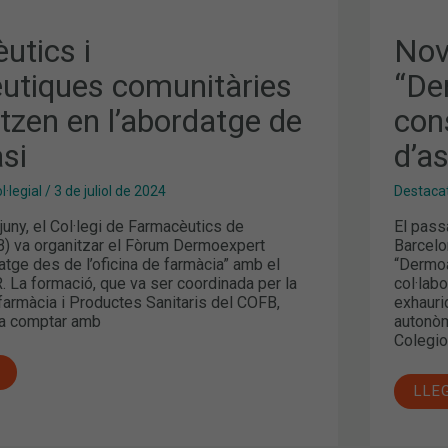
utics i
Nov
utiques comunitàries
“De
itzen en l’abordatge de
con
asi
d’a
·legial
/
3 de juliol de 2024
Destaca
juny, el Col·legi de Farmacèutics de
El pass
) va organitzar el Fòrum Dermoexpert
Barcelo
atge des de l’oficina de farmàcia” amb el
“Dermoa
. La formació, que va ser coordinada per la
col·lab
armàcia i Productes Sanitaris del COFB,
exhauri
va comptar amb
autonòm
Colegio
LLE