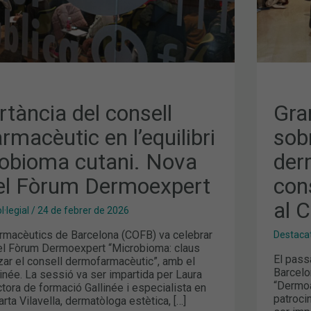
EL
CON
FAR
CEL
RT
AL
COF
tància del consell
Gra
macèutic en l’equilibri
sobr
robioma cutani. Nova
der
del Fòrum Dermoexpert
con
al 
·legial
/
24 de febrer de 2026
Farmacèutics de Barcelona (COFB) va celebrar
Destaca
 el Fòrum Dermoexpert “Microbioma: claus
El pass
zar el consell dermofarmacèutic”, amb el
Barcelo
linée. La sessió va ser impartida per Laura
“Dermoa
tora de formació Gallinée i especialista en
patroci
rta Vilavella, dermatòloga estètica, […]