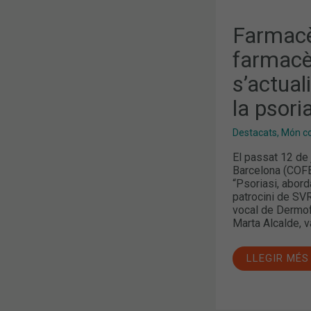
Farmacè
farmacè
s’actual
la psori
Destacats
,
Món col
El passat 12 de 
Barcelona (COFB
“Psoriasi, abord
patrocini de SVR
vocal de Dermof
Marta Alcalde, 
LLEGIR MÉS