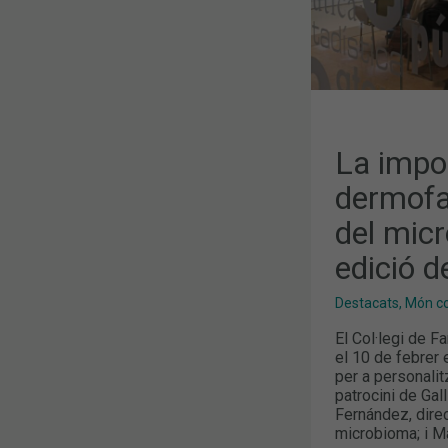
NOVA
EDICIÓ
DEL
FÒRUM
DERMOEXPE
La impor
dermofar
del mic
edició 
Destacats
,
Món col
El Col·legi de 
el 10 de febrer
per a personalit
patrocini de Gal
Fernández, direc
microbioma; i Ma