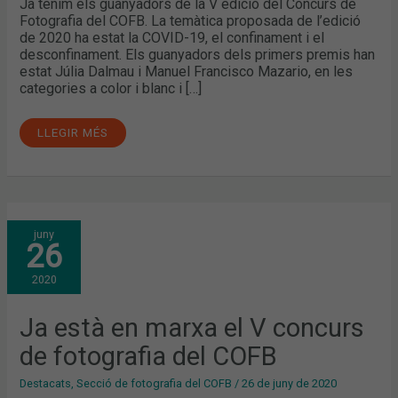
Ja tenim els guanyadors de la V edició del Concurs de
Fotografia del COFB. La temàtica proposada de l’edició
de 2020 ha estat la COVID-19, el confinament i el
desconfinament. Els guanyadors dels primers premis han
estat Júlia Dalmau i Manuel Francisco Mazario, en les
categories a color i blanc i […]
LLEGIR MÉS
JA
juny
ESTÀ
26
EN
MARXA
EL
2020
V
CONCURS
DE
FOTOGRAFIA
Ja està en marxa el V concurs
DEL
COFB
de fotografia del COFB
Destacats
,
Secció de fotografia del COFB
/
26 de juny de 2020