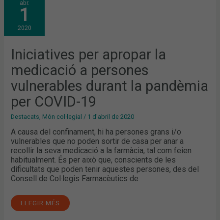
abr.
PER
1
APROPAR
LA
MEDICACIÓ
2020
A
PERSONES
VULNERABLES
DURANT
Iniciatives per apropar la
LA
PANDÈMIA
medicació a persones
PER
COVID-
19
vulnerables durant la pandèmia
per COVID-19
Destacats
,
Món col·legial
/
1 d'abril de 2020
A causa del confinament, hi ha persones grans i/o
vulnerables que no poden sortir de casa per anar a
recollir la seva medicació a la farmàcia, tal com feien
habitualment. És per això que, conscients de les
dificultats que poden tenir aquestes persones, des del
Consell de Col·legis Farmacèutics de
LLEGIR MÉS