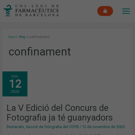
Vés
MAI
al
ME
contingut
Inici
Blog
confinament
confinament
LA
nov.
V
12
EDICIÓ
DEL
CONCURS
2020
DE
FOTOGRAFIA
JA
TÉ
La V Edició del Concurs de
GUANYADORS
Fotografia ja té guanyadors
Destacats
,
Secció de fotografia del COFB
/
12 de novembre de 2020