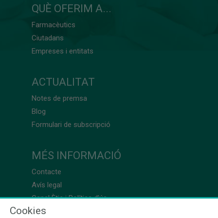
QUÈ OFERIM A...
Farmacèutics
Ciutadans
Empreses i entitats
ACTUALITAT
Notes de premsa
Blog
Formulari de subscripció
MÉS INFORMACIÓ
Contacte
Avís legal
Canal Ètic i Política d’ús
Cookies