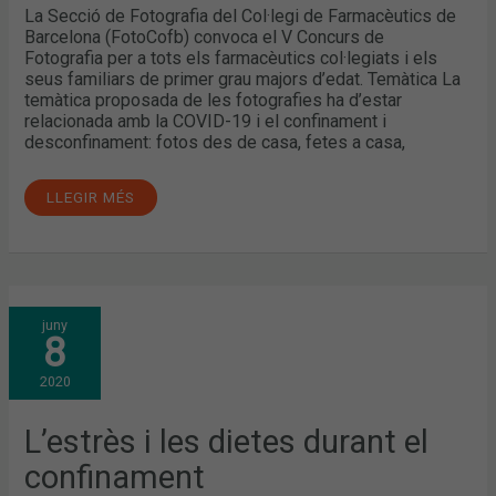
La Secció de Fotografia del Col·legi de Farmacèutics de
Barcelona (FotoCofb) convoca el V Concurs de
Fotografia per a tots els farmacèutics col·legiats i els
seus familiars de primer grau majors d’edat. Temàtica La
temàtica proposada de les fotografies ha d’estar
relacionada amb la COVID-19 i el confinament i
desconfinament: fotos des de casa, fetes a casa,
LLEGIR MÉS
L’ESTRÈS
juny
I
8
LES
DIETES
DURANT
2020
EL
CONFINAMENT
L’estrès i les dietes durant el
confinament