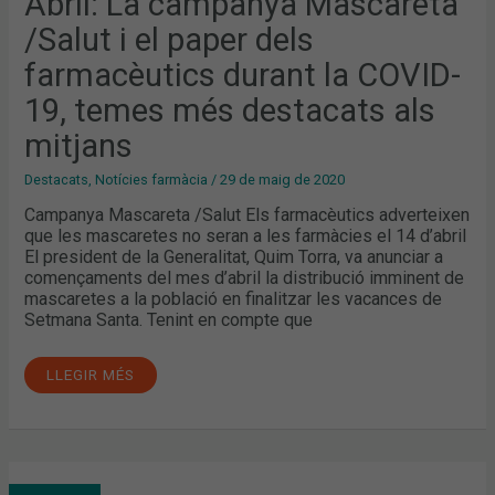
Abril: La campanya Mascareta
FARMACÈUTICS
DURANT
/Salut i el paper dels
LA
COVID-
19,
farmacèutics durant la COVID-
TEMES
MÉS
19, temes més destacats als
DESTACATS
ALS
MITJANS
mitjans
Destacats
,
Notícies farmàcia
/
29 de maig de 2020
Campanya Mascareta /Salut Els farmacèutics adverteixen
que les mascaretes no seran a les farmàcies el 14 d’abril
El president de la Generalitat, Quim Torra, va anunciar a
començaments del mes d’abril la distribució imminent de
mascaretes a la població en finalitzar les vacances de
Setmana Santa. Tenint en compte que
LLEGIR MÉS
INICIATIVES