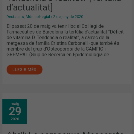
d’actualitat]
Destacats
,
Món col·legial
/
2 de juny de 2020
El passat 20 de maig va tenir lloc al Col·legi de
Farmacèutics de Barcelona la tertúlia d’actualitat “Dèficit
de vitamina D. Tendència o realitat”, a càrrec de la
metgessa de família Cristina Carbonell -que també és
membre del grup d’Osteoporosi de la CAMFIC i
GREMPAL (Grup de Recerca en Epidemiologia de
LLEGIR MÉS
ABRIL:
maig
LA
29
CAMPANYA
MASCARETA
/SALUT
2020
I
EL
PAPER
DELS