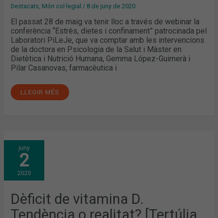
Destacats
,
Món col·legial
/
8 de juny de 2020
El passat 28 de maig va tenir lloc a través de webinar la
conferència “Estrès, dietes i confinament” patrocinada pel
Laboratori PiLeJe, que va comptar amb les intervencions
de la doctora en Psicologia de la Salut i Màster en
Dietètica i Nutrició Humana, Gemma López-Guimerà i
Pilar Casanovas, farmacèutica i
LLEGIR MÉS
DÈFICIT
juny
DE
2
VITAMINA
D.
TENDÈNCIA
2020
O
REALITAT?
[TERTÚLIA
D’ACTUALITAT]
Dèficit de vitamina D.
Tendència o realitat? [Tertúlia