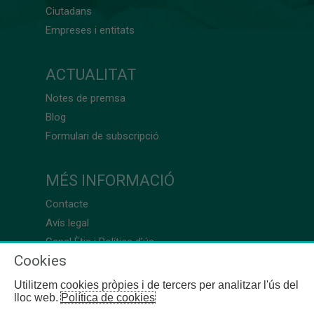
Ciutadans
Empreses i entitats
ACTUALITAT
Notes de premsa
Blog
Formulari de subscripció
MÉS INFORMACIÓ
Contacte
Avís legal
Canal Ètic i Política d’ús
Cookies
Utilitzem cookies pròpies i de tercers per analitzar l'ús del
lloc web.
Política de cookies