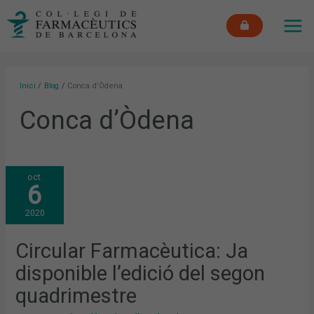
Vés
MAI
al
ME
contingut
Inici
Blog
Conca d’Òdena
Conca d’Òdena
CIRCULAR
oct.
FARMACÈUTICA:
6
JA
DISPONIBLE
L’EDICIÓ
2020
DEL
SEGON
QUADRIMESTRE
Circular Farmacèutica: Ja
disponible l’edició del segon
quadrimestre