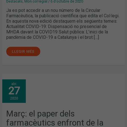
Destacats
,
Món col·legial
/
6 d'octubre de 2020
Ja es pot accedir a un nou número de la Circular
Farmacèutica, la publicació científica que edita el Col·legi.
En aquesta nova edició destaquem els següents temes:
Actualitat COVID-19: Dispensació no presencial de
MHDA davant la COVID19 Salut pública: L’inici de la
pandèmia de COVID-19 a Catalunya i el brot […]
LLEGIR MÉS
MARÇ:
abr.
EL
27
PAPER
DELS
FARMACÈUTICS
2020
ENFRONT
DE
LA
CRISI
Març: el paper dels
DE
LA
farmacèutics enfront de la
COVID-
19