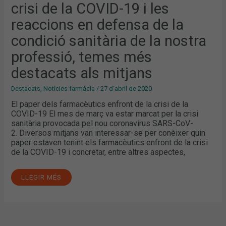
I
crisi de la COVID-19 i les
LES
REACCIONS
reaccions en defensa de la
EN
DEFENSA
DE
condició sanitària de la nostra
LA
CONDICIÓ
professió, temes més
SANITÀRIA
DE
LA
destacats als mitjans
NOSTRA
PROFESSIÓ,
TEMES
Destacats
,
Notícies farmàcia
/
27 d'abril de 2020
MÉS
DESTACATS
El paper dels farmacèutics enfront de la crisi de la
ALS
COVID-19 El mes de març va estar marcat per la crisi
MITJANS
sanitària provocada pel nou coronavirus SARS-CoV-
2. Diversos mitjans van interessar-se per conèixer quin
paper estaven tenint els farmacèutics enfront de la crisi
de la COVID-19 i concretar, entre altres aspectes,
LLEGIR MÉS