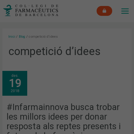
Vés
MAI
al
ME
contingut
Inici
Blog
competició d’idees
competició d’idees
#INFARMAINNOVA
des.
BUSCA
19
TROBAR
LES
MILLORS
2018
IDEES
PER
DONAR
RESPOSTA
#Infarmainnova busca trobar
ALS
REPTES
les millors idees per donar
PRESENTS
I
FUTURS
resposta als reptes presents i
DE
LA