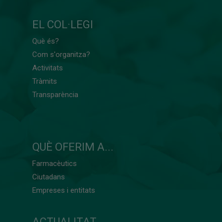
EL COL·LEGI
Què és?
Com s'organitza?
Activitats
Tràmits
Transparència
QUÈ OFERIM A...
Farmacèutics
Ciutadans
Empreses i entitats
ACTUALITAT