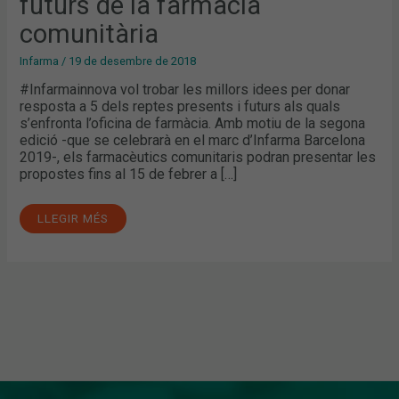
futurs de la farmàcia
FARMÀCIA
COMUNITÀRIA
comunitària
Infarma
/
19 de desembre de 2018
#Infarmainnova vol trobar les millors idees per donar
resposta a 5 dels reptes presents i futurs als quals
s’enfronta l’oficina de farmàcia. Amb motiu de la segona
edició -que se celebrarà en el marc d’Infarma Barcelona
2019-, els farmacèutics comunitaris podran presentar les
propostes fins al 15 de febrer a […]
LLEGIR MÉS