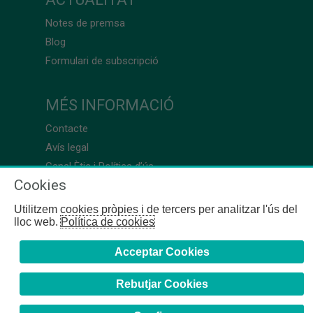
Notes de premsa
Blog
Formulari de subscripció
MÉS INFORMACIÓ
Contacte
Avís legal
Canal Ètic i Política d’ús
Cookies
Utilitzem cookies pròpies i de tercers per analitzar l'ús del
lloc web.
Política de cookies
Acceptar Cookies
Rebutjar Cookies