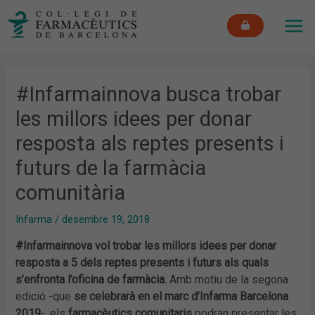
Vés
MAI
al
ME
contingut
#Infarmainnova busca trobar
les millors idees per donar
resposta als reptes presents i
futurs de la farmàcia
comunitària
Infarma
/
desembre 19, 2018
#Infarmainnova vol trobar les millors idees per donar
resposta a 5 dels reptes presents i futurs als quals
s’enfronta l’oficina de farmàcia.
Amb motiu de la segona
edició -que
se celebrarà en el marc d’Infarma Barcelona
2019
-, els
farmacèutics comunitaris
podran presentar les