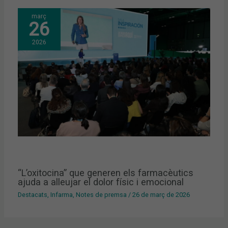
març
26
2026
“L’oxitocina” que generen els farmacèutics
ajuda a alleujar el dolor físic i emocional
Destacats
,
Infarma
,
Notes de premsa
/
26 de març de 2026