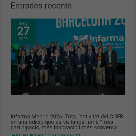
Entrades recents
març
27
2026
Infarma Madrid 2026. Tota l’activitat del COFB
en una edició que es va tancar amb “més
participació, més innovació i més conversa”
Destacats
,
Infarma
/
27 de març de 2026