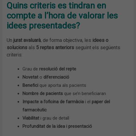
Quins criteris es tindran en
compte a l’hora de valorar les
idees presentades?
Un
jurat avaluarà
, de forma objectiva, les
idees o
solucions
als
5 reptes anteriors
seguint els següents
criteris:
Grau de
resolució del repte
Novetat
o
diferenciació
Benefici
que aporta als pacients
Nombre de pacients
que se’n beneficiaran
Impacte a l’oficina de farmàcia
i el
paper del
farmacèutic
Viabilitat
i grau de detall
Profunditat de la idea i presentació