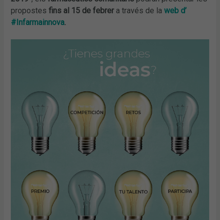
propostes
fins al 15 de febrer
a través de la
web d’
#Infarmainnova
.