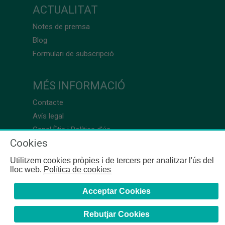
ACTUALITAT
Notes de premsa
Blog
Formulari de subscripció
MÉS INFORMACIÓ
Contacte
Avís legal
Canal Ètic i Política d’ús
Cookies
Utilitzem cookies pròpies i de tercers per analitzar l'ús del
lloc web.
Política de cookies
Acceptar Cookies
Rebutjar Cookies