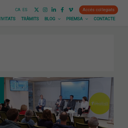
Accés col·legiats
CA
ES
IVITATS
TRÀMITS
BLOG
PREMSA
CONTACTE
ETATS
VENCIÓ
ITIS:
EIXENT
MER