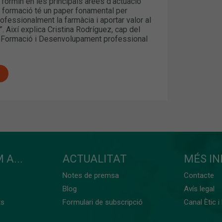
formin en les principals àrees d’actuació
a formació té un paper fonamental per
fessionalment la farmàcia i aportar valor al
”. Així explica Cristina Rodríguez, cap del
 Formació i Desenvolupament professional
 A...
ACTUALITAT
MÉS I
Notes de premsa
Contacte
Blog
Avís legal
ts
Formulari de subscripció
Canal Ètic i