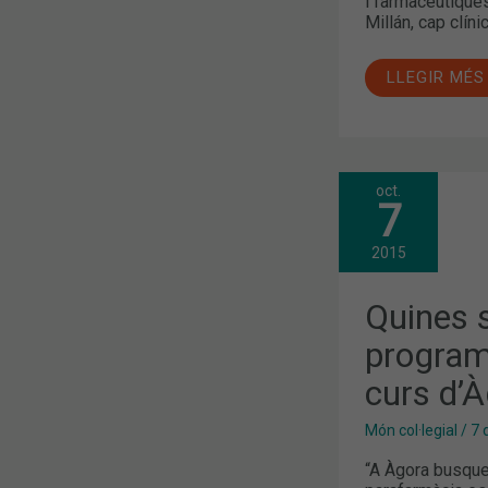
i farmacèutiques
Millán, cap clíni
LLEGIR MÉS
oct.
QUINES
7
SÓN
LES
NOVETATS
2015
DEL
PROGRAMA
FORMATIU
Quines s
DEL
NOU
program
CURS
D’ÀGORA
curs d’À
SANITÀRIA?
Món col·legial
/
7 
“A Àgora busque