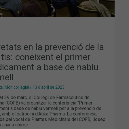
ICAMENT
E
IU
MELL
etats en la prevenció de la
itis: coneixent el primer
icament a base de nabiu
mell
ts
,
Món col·legial
/
13 d'abril de 2023
at 29 de març, el Col·legi de Farmacèutics de
na (COFB) va organitzar la conferència “Primer
ent a base de nabiu vermell per a la prevenció de
”, amb el patrocini d’Atika Pharma. La conferència,
a pel vocal de Plantes Medicinals del COFB, Josep
a anar a càrrec