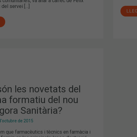
 comunitàries, va anar a càrrec de Félix
c del servei […]
LLE
ón les novetats del
a formatiu del nou
gora Sanitària?
d'octubre de 2015
m que farmacèutics i tècnics en farmàcia i