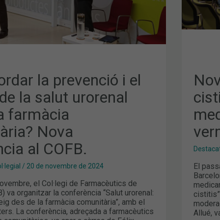
MED
A
BAS
DE
NAB
IA?
VER
IA
dar la prevenció i el
Nov
e la salut urorenal
cist
a farmàcia
med
ària? Nova
ver
ncia al COFB.
Destaca
El pass
·legial
/
20 de novembre de 2024
Barcelo
novembre, el Col·legi de Farmacèutics de
medicam
 va organitzar la conferència “Salut urorenal:
cistitis
ig des de la farmàcia comunitària”, amb el
moderad
ters. La conferència, adreçada a farmacèutics
Allué, v