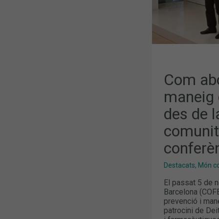
URORENAL
DES
DE
LA
FARMÀCIA
COMUNITÀR
NOVA
CONFERÈNC
AL
COFB.
Com abor
maneig d
des de l
comunit
conferè
Destacats
,
Món col
El passat 5 de 
Barcelona (COFB)
prevenció i mane
patrocini de Dei