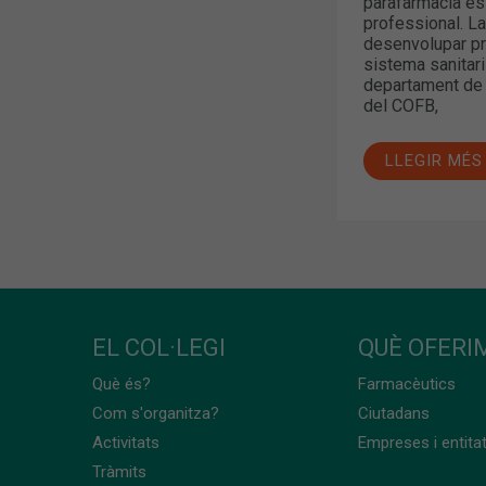
parafarmàcia es 
professional. L
desenvolupar pro
sistema sanitari
departament de
del COFB,
LLEGIR MÉS
EL COL·LEGI
QUÈ OFERIM
Què és?
Farmacèutics
Com s'organitza?
Ciutadans
Activitats
Empreses i entita
Tràmits