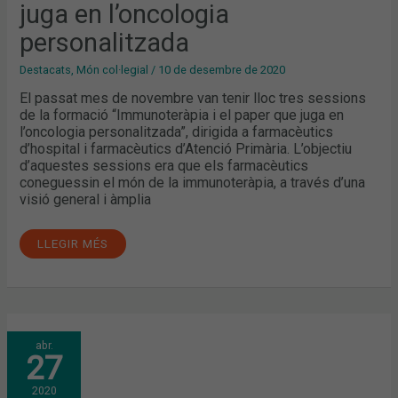
juga en l’oncologia
personalitzada
Destacats
,
Món col·legial
/
10 de desembre de 2020
El passat mes de novembre van tenir lloc tres sessions
de la formació “Immunoteràpia i el paper que juga en
l’oncologia personalitzada”, dirigida a farmacèutics
d’hospital i farmacèutics d’Atenció Primària. L’objectiu
d’aquestes sessions era que els farmacèutics
coneguessin el món de la immunoteràpia, a través d’una
visió general i àmplia
LLEGIR MÉS
MARÇ:
abr.
EL
27
PAPER
DELS
FARMACÈUTICS
2020
ENFRONT