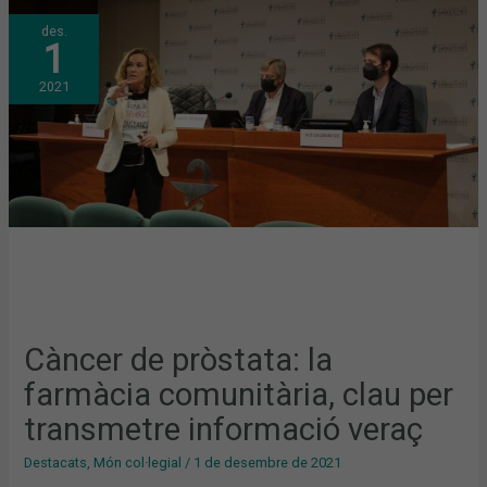
CÀNCER
des.
DE
1
PRÒSTATA:
LA
FARMÀCIA
2021
COMUNITÀRIA,
CLAU
PER
TRANSMETRE
INFORMACIÓ
VERAÇ
Càncer de pròstata: la
farmàcia comunitària, clau per
transmetre informació veraç
Destacats
,
Món col·legial
/
1 de desembre de 2021