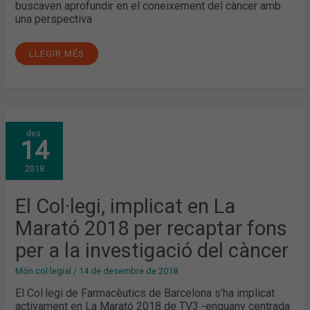
buscaven aprofundir en el coneixement del càncer amb
una perspectiva
LLEGIR MÉS
EL
des.
COL·LEGI,
14
IMPLICAT
EN
LA
2018
MARATÓ
2018
PER
RECAPTAR
El Col·legi, implicat en La
FONS
PER
Marató 2018 per recaptar fons
A
LA
INVESTIGACIÓ
per a la investigació del càncer
DEL
CÀNCER
Món col·legial
/
14 de desembre de 2018
El Col·legi de Farmacèutics de Barcelona s’ha implicat
activament en La Marató 2018 de TV3 -enguany centrada