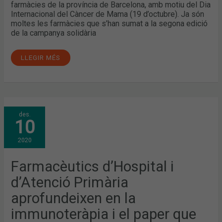
farmàcies de la província de Barcelona, amb motiu del Dia
Internacional del Càncer de Mama (19 d’octubre). Ja són
moltes les farmàcies que s’han sumat a la segona edició
de la campanya solidària
LLEGIR MÉS
FARMACÈUTICS
des.
D’HOSPITAL
10
I
D’ATENCIÓ
PRIMÀRIA
2020
APROFUNDEIXEN
EN
LA
IMMUNOTERÀPIA
Farmacèutics d’Hospital i
I
EL
d’Atenció Primària
PAPER
QUE
JUGA
aprofundeixen en la
EN
L’ONCOLOGIA
immunoteràpia i el paper que
PERSONALITZADA