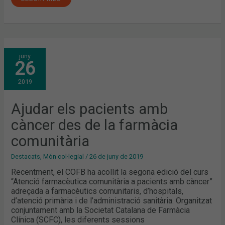
AJUDAR
juny
ELS
26
PACIENTS
AMB
CÀNCER
2019
DES
DE
LA
FARMÀCIA
Ajudar els pacients amb
COMUNITÀRIA
càncer des de la farmàcia
comunitària
Destacats
,
Món col·legial
/
26 de juny de 2019
Recentment, el COFB ha acollit la segona edició del curs
“Atenció farmacèutica comunitària a pacients amb càncer”
adreçada a farmacèutics comunitaris, d’hospitals,
d’atenció primària i de l’administració sanitària. Organitzat
conjuntament amb la Societat Catalana de Farmàcia
Clínica (SCFC), les diferents sessions