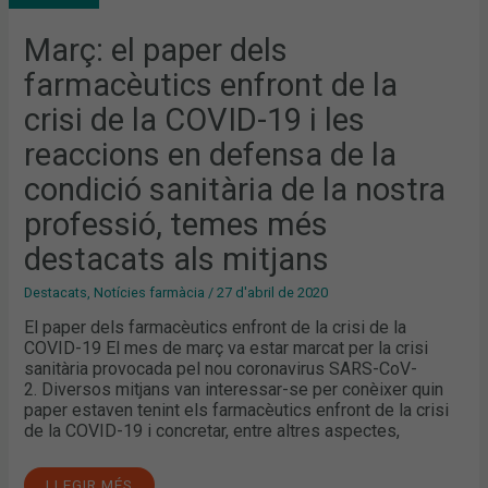
DE
LA
CRISI
Març: el paper dels
DE
LA
farmacèutics enfront de la
COVID-
19
I
crisi de la COVID-19 i les
LES
REACCIONS
reaccions en defensa de la
EN
DEFENSA
DE
condició sanitària de la nostra
LA
CONDICIÓ
professió, temes més
SANITÀRIA
DE
LA
destacats als mitjans
NOSTRA
PROFESSIÓ,
TEMES
Destacats
,
Notícies farmàcia
/
27 d'abril de 2020
MÉS
DESTACATS
El paper dels farmacèutics enfront de la crisi de la
ALS
COVID-19 El mes de març va estar marcat per la crisi
MITJANS
sanitària provocada pel nou coronavirus SARS-CoV-
2. Diversos mitjans van interessar-se per conèixer quin
paper estaven tenint els farmacèutics enfront de la crisi
de la COVID-19 i concretar, entre altres aspectes,
LLEGIR MÉS