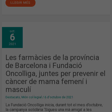
LLEGIR MÉS
LES
oct.
FARMÀCIES
6
DE
LA
PROVÍNCIA
2021
DE
BARCELONA
I
FUNDACIÓ
Les farmàcies de la província
ONCOLLIGA,
JUNTES
de Barcelona i Fundació
PER
PREVENIR
EL
Oncolliga, juntes per prevenir el
CÀNCER
DE
càncer de mama femení i
MAMA
FEMENÍ
I
masculí
MASCULÍ
Destacats
,
Món col·legial
/
6 d'octubre de 2021
La Fundació Oncolliga inicia, durant tot el mes d’octubre,
la campanya solidària ‘Sigues una mà amiga’ a les