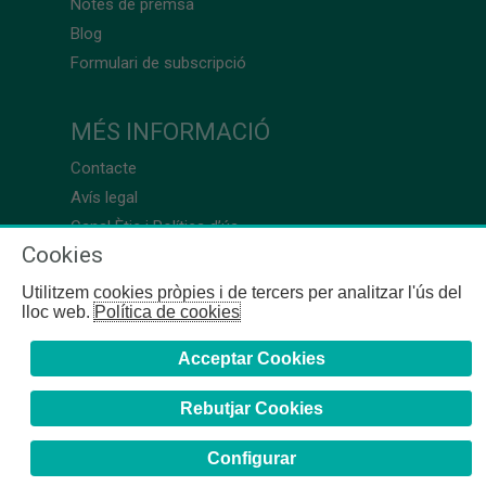
Notes de premsa
Blog
Formulari de subscripció
MÉS INFORMACIÓ
Contacte
Avís legal
Canal Ètic i Política d’ús
Cookies
Utilitzem cookies pròpies i de tercers per analitzar l'ús del
lloc web.
Política de cookies
Acceptar Cookies
Rebutjar Cookies
Configurar