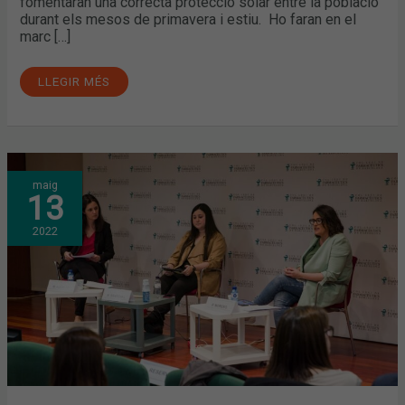
fomentaran una correcta protecció solar entre la població
durant els mesos de primavera i estiu. Ho faran en el
marc […]
LLEGIR MÉS
MÉS
maig
DE
13
600
FARMACÈUTICS INSCRITS
EN LA
2022
SESSIÓ
FORMATIVA
DE
LA
CAMPANYA
#ATENCIÓPELL
2022