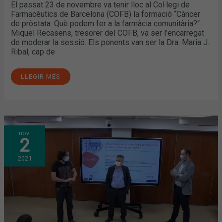
El passat 23 de novembre va tenir lloc al Col·legi de
Farmacèutics de Barcelona (COFB) la formació “Càncer
de pròstata: Què podem fer a la farmàcia comunitària?“.
Miquel Recasens, tresorer del COFB, va ser l’encarregat
de moderar la sessió. Els ponents van ser la Dra. Maria J.
Ribal, cap de
LLEGIR MÉS
ACTUALITZACIÓ
nov.
EN
2
EL
TRACTAMENT
DEL
2021
CÀNCER
DE
PRÒSTATA.
NOVA
FORMACIÓ
AL
COFB
ADREÇADA
A
FARMACÈUTICS