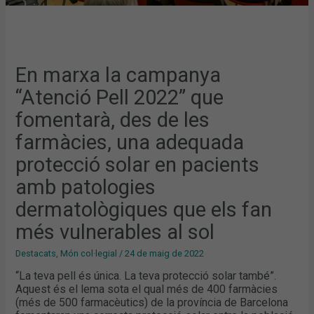
SOLAR
EN
PACIENTS
AMB
PATOLOGIES
DERMATOLÒGIQUES
QUE
ELS
En marxa la campanya
FAN
MÉS
“Atenció Pell 2022” que
VULNERABLES
AL
SOL
fomentarà, des de les
farmàcies, una adequada
protecció solar en pacients
amb patologies
dermatològiques que els fan
més vulnerables al sol
Destacats
,
Món col·legial
/
24 de maig de 2022
“La teva pell és única. La teva protecció solar també”.
Aquest és el lema sota el qual més de 400 farmàcies
(més de 500 farmacèutics) de la província de Barcelona