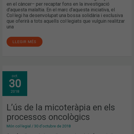
en el càncer– per recaptar fons en la investigació
d’aquesta malaltia. En el marc d’aquesta iniciativa, el
Col·legi ha desenvolupat una bossa solidària i exclusiva
que oferirà a tots aquells col·legiats que vulguin realitzar
una
LLEGIR MÉS
L’ÚS
oct.
DE
30
LA
MICOTERÀPIA
EN
2018
ELS
PROCESSOS
ONCOLÒGICS
L’ús de la micoteràpia en els
processos oncològics
Món col·legial
/
30 d'octubre de 2018