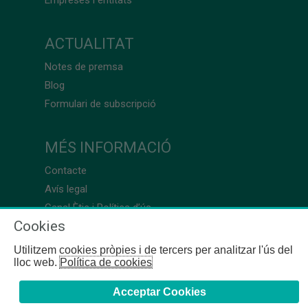
ACTUALITAT
Notes de premsa
Blog
Formulari de subscripció
MÉS INFORMACIÓ
Contacte
Avís legal
Canal Ètic i Política d’ús
Cookies
Utilitzem cookies pròpies i de tercers per analitzar l'ús del
lloc web.
Política de cookies
Acceptar Cookies