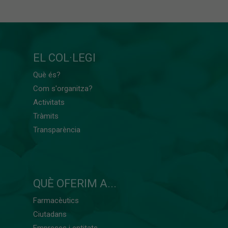
EL COL·LEGI
Què és?
Com s'organitza?
Activitats
Tràmits
Transparència
QUÈ OFERIM A...
Farmacèutics
Ciutadans
Empreses i entitats