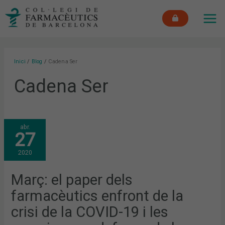
Vés
MAI
al
ME
contingut
Inici
Blog
Cadena Ser
Cadena Ser
MARÇ:
abr.
EL
27
PAPER
DELS
FARMACÈUTICS
2020
ENFRONT
DE
LA
CRISI
Març: el paper dels
DE
LA
farmacèutics enfront de la
COVID-
19
I
crisi de la COVID-19 i les
LES
REACCIONS