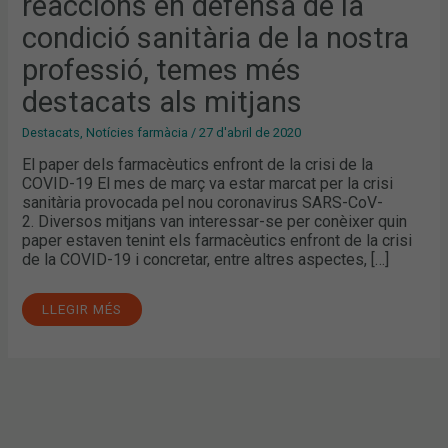
reaccions en defensa de la
EN
DEFENSA
DE
condició sanitària de la nostra
LA
CONDICIÓ
professió, temes més
SANITÀRIA
DE
LA
destacats als mitjans
NOSTRA
PROFESSIÓ,
TEMES
Destacats
,
Notícies farmàcia
/
27 d'abril de 2020
MÉS
DESTACATS
El paper dels farmacèutics enfront de la crisi de la
ALS
COVID-19 El mes de març va estar marcat per la crisi
MITJANS
sanitària provocada pel nou coronavirus SARS-CoV-
2. Diversos mitjans van interessar-se per conèixer quin
paper estaven tenint els farmacèutics enfront de la crisi
de la COVID-19 i concretar, entre altres aspectes, […]
LLEGIR MÉS