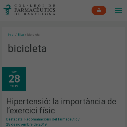
Vés
MAI
al
ME
contingut
Inici
Blog
bicicleta
bicicleta
HIPERTENSIÓ:
nov.
LA
28
IMPORTÀNCIA
DE
L’EXERCICI
2019
FÍSIC
Hipertensió: la importància de
l’exercici físic
Destacats
,
Recomanacions del farmacèutic
/
28 de novembre de 2019