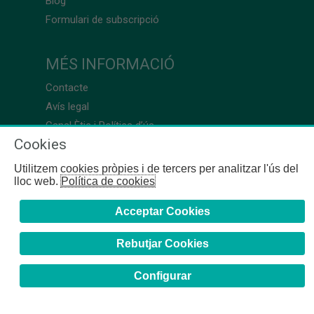
Blog
Formulari de subscripció
MÉS INFORMACIÓ
Contacte
Avís legal
Canal Ètic i Política d’ús
Cookies
Utilitzem cookies pròpies i de tercers per analitzar l'ús del
lloc web.
Política de cookies
Acceptar Cookies
Rebutjar Cookies
Configurar
COFB
- 2024 | Girona, 64-66 - 08009 Barcelona - Tel. +34
93 244 07 10