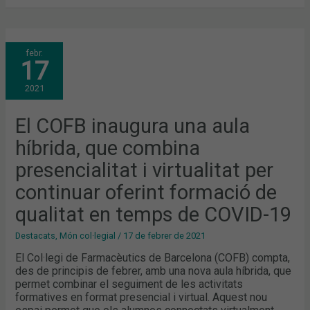
EL
febr.
COFB
17
INAUGURA
UNA
AULA
2021
HÍBRIDA,
QUE
COMBINA
PRESENCIALITAT
El COFB inaugura una aula
I
VIRTUALITAT
híbrida, que combina
PER
CONTINUAR
OFERINT
presencialitat i virtualitat per
FORMACIÓ
DE
continuar oferint formació de
QUALITAT
EN
TEMPS
qualitat en temps de COVID-19
DE
COVID-
19
Destacats
,
Món col·legial
/
17 de febrer de 2021
El Col·legi de Farmacèutics de Barcelona (COFB) compta,
des de principis de febrer, amb una nova aula híbrida, que
permet combinar el seguiment de les activitats
formatives en format presencial i virtual. Aquest nou