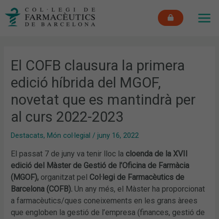
Vés
MAI
al
ME
contingut
El COFB clausura la primera
edició híbrida del MGOF,
novetat que es mantindrà per
al curs 2022-2023
Destacats
,
Món col·legial
/
juny 16, 2022
El passat 7 de juny va tenir lloc la
cloenda de la XVII
edició del Màster de Gestió de l’Oficina de Farmàcia
(MGOF),
organitzat pel
Col·legi de Farmacèutics de
Barcelona (COFB).
Un any més, el Màster ha proporcionat
a farmacèutics/ques coneixements en les grans àrees
que engloben la gestió de l’empresa (finances, gestió de