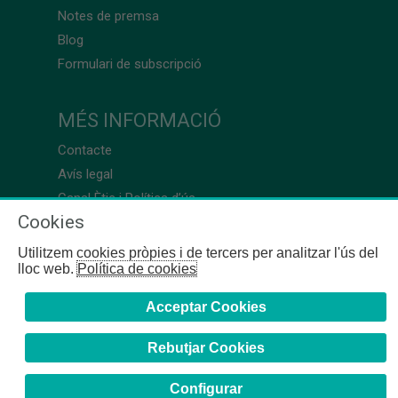
Notes de premsa
Blog
Formulari de subscripció
MÉS INFORMACIÓ
Contacte
Avís legal
Canal Ètic i Política d’ús
Cookies
Utilitzem cookies pròpies i de tercers per analitzar l'ús del
lloc web.
Política de cookies
Acceptar Cookies
Rebutjar Cookies
Configurar