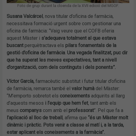
Foto de grup durant la cloenda de la XVII edició del MGOF.
Susana Valcárcel
, nova titular d’oficina de farmàcia,
necessitava formació urgent sobre com gestionar una
oficina de farmàcia: “Vaig veure que el COFB oferia
aquest Màster i
s’adequava totalment al que estava
buscant
perquètractava els
pilars fonamentals de la
gestió d’oficina de farmàcia
.
Una vegada finalitzat, puc dir
que ha superat les meves expectatives, tant a nivell
d’organització, com dels continguts i dels ponents”.
Víctor García,
farmacèutic substitut i futur titular d’oficina
de farmàcia, remarca també el
valor humà
del Màster:
“M’emporto sobretot els
coneixements
adquirits al llarg
d’aquests mesos
i l’equip que hem fet
, tant amb els
meus
companys
com amb el
professorat
”. Pel que fa a
l’aplicació al lloc de treball
, afirma que
“és un Màster molt
dinàmic i pràctic. Pots venir a classe al matí i, a la tarda,
estar aplicant els coneixements a la farmàcia”.