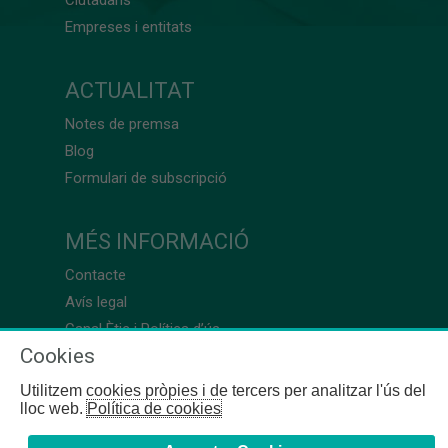
Empreses i entitats
ACTUALITAT
Notes de premsa
Blog
Formulari de subscripció
MÉS INFORMACIÓ
Contacte
Avís legal
Canal Ètic i Política d’ús
Cookies
Utilitzem cookies pròpies i de tercers per analitzar l'ús del
lloc web.
Política de cookies