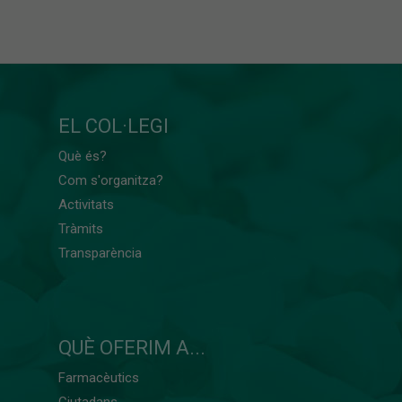
EL COL·LEGI
Què és?
Com s'organitza?
Activitats
Tràmits
Transparència
QUÈ OFERIM A...
Farmacèutics
Ciutadans