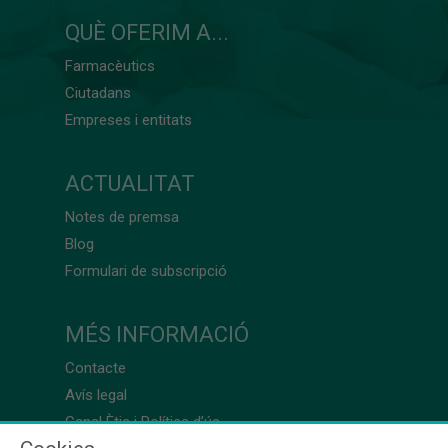
QUÈ OFERIM A...
Farmacèutics
Ciutadans
Empreses i entitats
ACTUALITAT
Notes de premsa
Blog
Formulari de subscripció
MÉS INFORMACIÓ
Contacte
Avís legal
Canal Ètic i Política d’ús