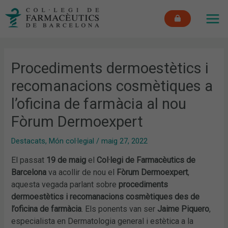
Vés
MAI
al
ME
contingut
Procediments dermoestètics i
recomanacions cosmètiques a
l’oficina de farmàcia al nou
Fòrum Dermoexpert
Destacats
,
Món col·legial
/
maig 27, 2022
El passat
19 de maig
el
Col·legi de Farmacèutics de
Barcelona
va acollir de nou el
Fòrum Dermoexpert
,
aquesta vegada parlant sobre
procediments
dermoestètics i recomanacions cosmètiques des de
l’oficina de farmàcia
. Els ponents van ser
Jaime Piquero
,
especialista en Dermatologia general i estètica a la