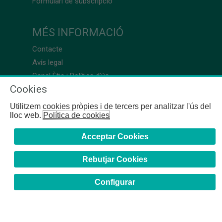
Formulari de subscripció
MÉS INFORMACIÓ
Contacte
Avís legal
Canal Ètic i Política d’ús
Cookies
Utilitzem cookies pròpies i de tercers per analitzar l'ús del
lloc web.
Política de cookies
Acceptar Cookies
Rebutjar Cookies
Configurar
COFB
- 2024 | Girona, 64-66 - 08009 Barcelona - Tel. +34
93 244 07 10