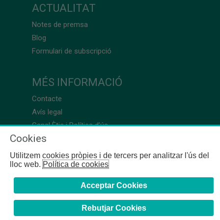
ACTUALITAT
Notes de premsa
Blog
Formulari de subscripció
MÉS INFORMACIÓ
Contacte
Avís legal
Canal Ètic i Política d’ús
Cookies
Utilitzem cookies pròpies i de tercers per analitzar l'ús del
lloc web.
Política de cookies
Acceptar Cookies
Rebutjar Cookies