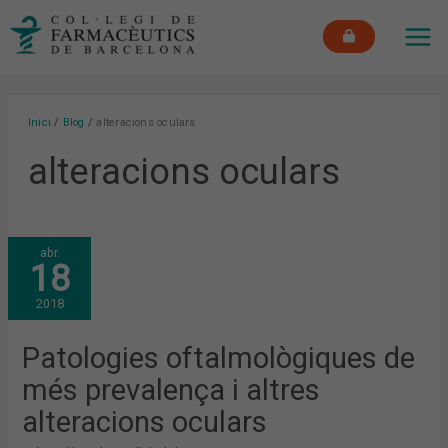
Vés
MAI
al
ME
contingut
Inici
Blog
alteracions oculars
alteracions oculars
PATOLOGIES
abr.
OFTALMOLÒGIQUES
18
DE
MÉS
PREVALENÇA
2018
I
ALTRES
ALTERACIONS
OCULARS
Patologies oftalmològiques de
més prevalença i altres
alteracions oculars