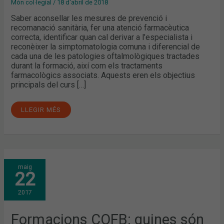
Món col·legial
/
18 d'abril de 2018
Saber aconsellar les mesures de prevenció i
recomanació sanitària, fer una atenció farmacèutica
correcta, identificar quan cal derivar a l’especialista i
reconèixer la simptomatologia comuna i diferencial de
cada una de les patologies oftalmològiques tractades
durant la formació, així com els tractaments
farmacològics associats. Aquests eren els objectius
principals del curs […]
LLEGIR MÉS
FORMACIONS
maig
COFB:
22
QUINES
SÓN
LES
2017
PATOLOGIES
OFTALMOLÒGIQUES
DE
MÉS
Formacions COFB: quines són
PREVALENÇA?