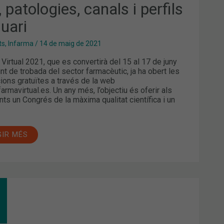
, patologies, canals i perfils
S
S,
suari
OLOGIES,
ALS
ts
,
Infarma
/
14 de maig de 2021
FILS
SUARI
 Virtual 2021, que es convertirà del 15 al 17 de juny
unt de trobada del sector farmacèutic, ja ha obert les
cions gratuïtes a través de la web
armavirtual.es. Un any més, l’objectiu és oferir als
nts un Congrés de la màxima qualitat científica i un
GIR MÉS
LTS
ÍACS
EN
PTOMES.