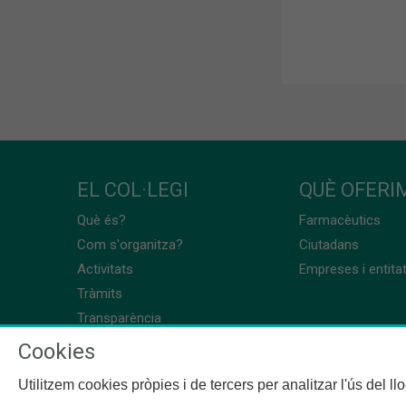
EL COL·LEGI
QUÈ OFERIM
Què és?
Farmacèutics
Com s'organitza?
Ciutadans
Activitats
Empreses i entita
Tràmits
Transparència
Cookies
Utilitzem cookies pròpies i de tercers per analitzar l'ús del l