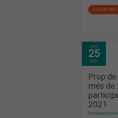
LLEGIR MÉS
juny
PROP
25
DE
6.000
ASSISTENT
2021
I
MÉS
DE
Prop de 
200
EXPOSITOR
més de 
PARTICIPEN
A
particip
INFARMA
VIRTUAL
2021
2021
Destacats
,
Infar