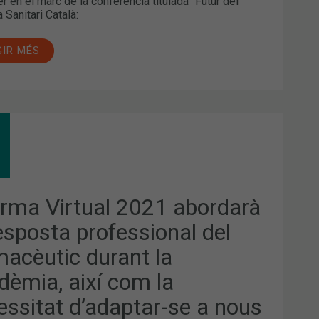
er en el marc de la conferència titulada “Futur del
 Sanitari Català:
GIR MÉS
ARMA
TUAL
1
RDARÀ
POSTA
FESSIONAL
arma Virtual 2021 abordarà
MACÈUTIC
resposta professional del
ANT
macèutic durant la
DÈMIA,
M
dèmia, així com la
ESSITAT
essitat d’adaptar-se a nous
DAPTAR-