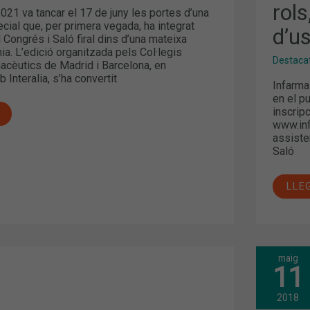
rols
A
2021 va tancar el 17 de juny les portes d’una
NOU
cial que, per primera vegada, ha integrat
ROL
d’u
PAT
l Congrés i Saló firal dins d’una mateixa
CAN
nia. L’edició organitzada pels Col·legis
I
Destaca
acèutics de Madrid i Barcelona, en
PER
 Interalia, s’ha convertit
D’U
Infarma
en el p
inscrip
www.inf
assiste
Saló
LLE
maig
“MO
11
CEL
NO
A:
TEN
2018
SÍM