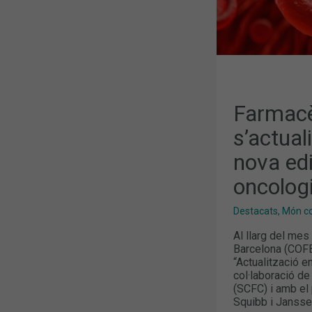
LA
FORMACIÓ
EN
ONCOLOGIA
HEMATOLÒG
Farmacè
s’actual
nova edi
oncolog
Destacats
,
Món col
Al llarg del mes
Barcelona (COFB)
“Actualització e
col·laboració de
(SCFC) i amb el 
Squibb i Janssen