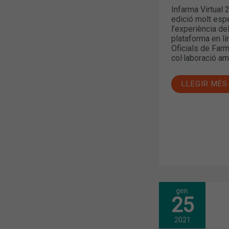
Infarma Virtual 
edició molt espe
l’experiència de
plataforma en lí
Oficials de Farm
col·laboració amb
LLEGIR MÉS
gen.
ABORDATGE
25
DE
LA
FITOTERÀPI
2021
DES