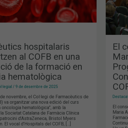
DE
FOR
CON
2021
ICA
202
DEL
COF
utics hospitalaris
El c
itzen al COFB en una
Mar
ció de la formació en
Pro
ia hematològica
Con
CO
·legial
/
9 de desembre de 2025
 de novembre, el Col·legi de Farmacèutics de
Destaca
 va organitzar una nova edició del curs
El cons
n oncologia hematològica”, amb la
Maria Ar
 la Societat Catalana de Farmàcia Clínica
Farmacè
patrocini d’AstraZeneca, Bristol Myers
Continu
. El vocal d’Hospitals del COFB, […]