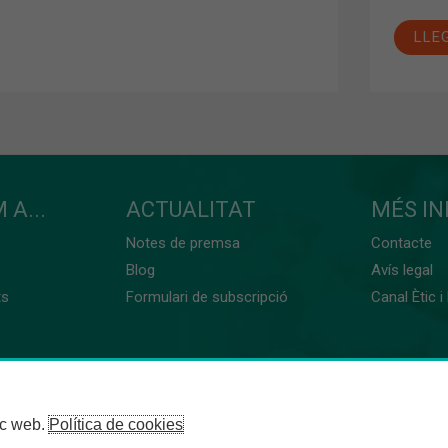
LLE
 A...
ACTUALITAT
MÉS I
Notes de premsa
Contacte
Blog
Avís legal
ts
Formulari de subscripció
Canal Ètic i
loc web.
Política de cookies