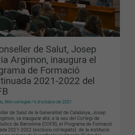
MACIÓ
TINUADA
-
2
B
onseller de Salut, Josep
ia Argimon, inaugura el
grama de Formació
tinuada 2021-2022 del
FB
ts
,
Món col·legial
/
6 d'octubre de 2021
eller de Salut de la Generalitat de Catalunya, Josep
gimon, va inaugurar ahir, a la seu del Col·legi de
utics de Barcelona (COFB), el Programa de Formació
ada 2021-2022 (exclusiu col·legiats) de la institució.