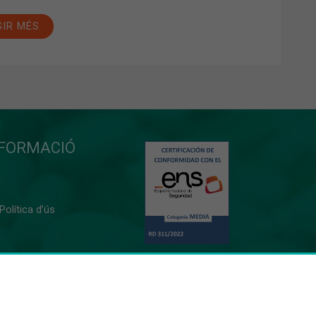
GIR MÉS
NFORMACIÓ
 Política d’ús