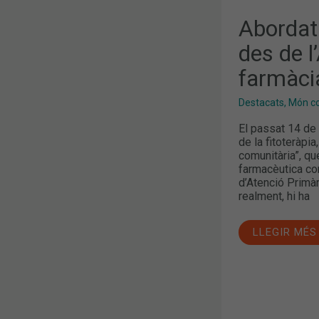
DE
L’ATENCIÓ
Abordatg
PRIMÀRIA
A
des de l
LA
FARMÀCIA
farmàci
COMUNITÀR
Destacats
,
Món col
El passat 14 de 
de la fitoteràpia
comunitària”, qu
farmacèutica co
d’Atenció Primàr
realment, hi ha
LLEGIR MÉS