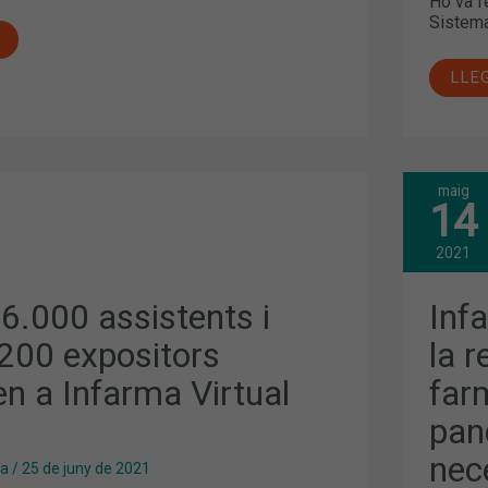
Ho va f
Sistema
LLE
maig
INF
14
VIR
202
S
ABO
2021
LA
RES
PRO
6.000 assistents i
Inf
DEL
S
FAR
200 expositors
la 
DUR
LA
en a Infarma Virtual
far
PAN
AIXÍ
CO
pan
LA
NEC
nec
D’A
ma
/
25 de juny de 2021
SE