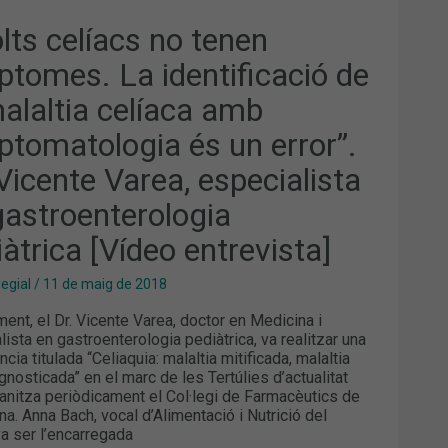
NTIFICACIÓ
lts celíacs no tenen
ptomes. La identificació de
ALTIA
ÍACA
malaltia celíaca amb
PTOMATOLOGIA
ptomatologia és un error”.
R”.
Vicente Varea, especialista
ENTE
gastroenterologia
EA,
ECIALISTA
àtrica [Vídeo entrevista]
TROENTEROLOGIA
IÀTRICA
EO
legial
/
11 de maig de 2018
REVISTA]
ent, el Dr. Vicente Varea, doctor en Medicina i
lista en gastroenterologia pediàtrica, va realitzar una
cia titulada “Celiaquia: malaltia mitificada, malaltia
gnosticada” en el marc de les Tertúlies d’actualitat
anitza periòdicament el Col·legi de Farmacèutics de
na. Anna Bach, vocal d’Alimentació i Nutrició del
a ser l’encarregada