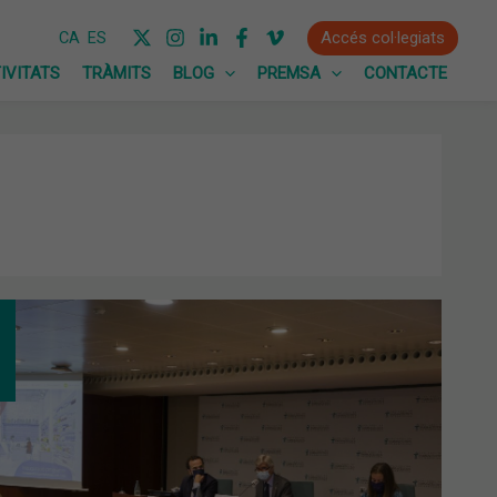
Accés col·legiats
CA
ES
IVITATS
TRÀMITS
BLOG
PREMSA
CONTACTE
SELLER
UT,
EP
IA
IMON,
UGURA
GRAMA