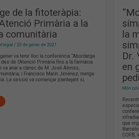
LA
IDE
e de la fitoteràpia:
“Mo
DE
LA
’Atenció Primària a la
sím
MAL
CEL
a comunitària
la 
IA
AMB
SIM
ÉS
sim
·legial
/
25 de gener de 2021
UN
ERRO
Dr. 
DR.
gener va tenir lloc la conferència “Abordatge
VIC
, des de l’Atenció Primària fins a la farmàcia
en 
VAR
e va anar a càrrec de M. José Alonso,
ESP
munitària, i Francisco Marín Jiménez, metge
EN
pedi
GAS
ia. La sessió va començar plantejant si,
PED
[VÍD
Món col·
ENT
Recentm
especia
conferèn
infradia
que org
Barcelo
COFB, v