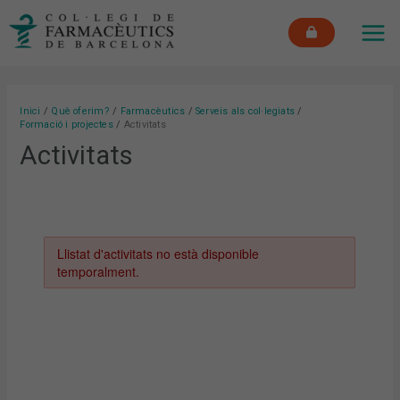
Vés
MAI
al
ME
contingut
Inici
Què oferim?
Farmacèutics
Serveis als col·legiats
Formació i projectes
Activitats
Activitats