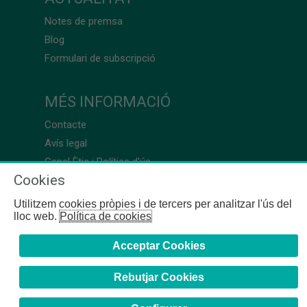
Notes de premsa
Blog
Formulari de subscripció
MÉS INFORMACIÓ
Contacte
Avís legal
Canal Ètic i Política d’ús
Cookies
Utilitzem cookies pròpies i de tercers per analitzar l'ús del
lloc web.
Política de cookies
Acceptar Cookies
Rebutjar Cookies