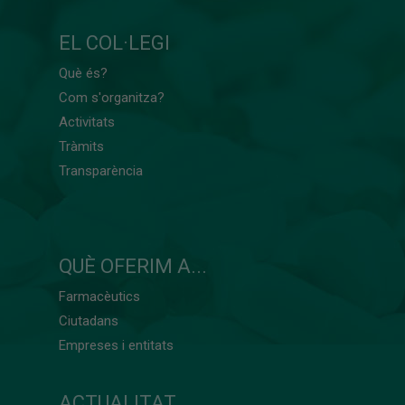
EL COL·LEGI
Què és?
Com s'organitza?
Activitats
Tràmits
Transparència
QUÈ OFERIM A...
Farmacèutics
Ciutadans
Empreses i entitats
ACTUALITAT