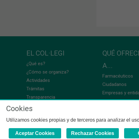
EL COL·LEGI
QUÉ OFRE
¿Qué es?
A...
¿Cómo se organiza?
Farmacéuticos
Actividades
Ciudadanos
Trámitas
Empresas y entid
Transparencia
Cookies
Utilizamos cookies propias y de terceros para analizar el uso
Aceptar Cookies
Rechazar Cookies