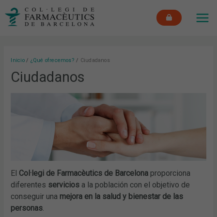
Ir
MAI
al
ME
contenido
Inicio
¿Qué ofrecemos?
Ciudadanos
Ciudadanos
El
Col·legi de Farmacèutics de Barcelona
proporciona
diferentes
servicios
a la población con el objetivo de
conseguir una
mejora en la salud y bienestar de las
personas
.