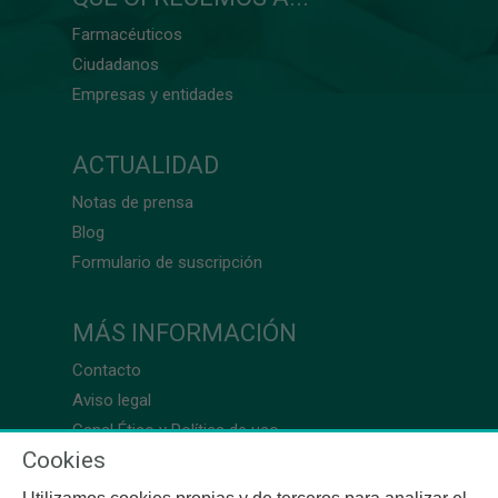
Farmacéuticos
Ciudadanos
Empresas y entidades
ACTUALIDAD
Notas de prensa
Blog
Formulario de suscripción
MÁS INFORMACIÓN
Contacto
Aviso legal
Canal Ético y Política de uso
Cookies