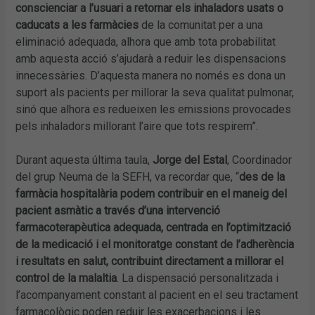
conscienciar a l’usuari a retornar els inhaladors usats o
caducats a les farmàcies
de la comunitat per a una
eliminació adequada, alhora que amb tota probabilitat
amb aquesta acció s’ajudarà a reduir les dispensacions
innecessàries. D’aquesta manera no només es dona un
suport als pacients per millorar la seva qualitat pulmonar,
sinó que alhora es redueixen les emissions provocades
pels inhaladors millorant l’aire que tots respirem”.
Durant aquesta última taula,
Jorge del Estal
, Coordinador
del grup Neuma de la SEFH, va recordar que, “
des de la
farmàcia hospitalària podem contribuir en el maneig del
pacient asmàtic a través d’una intervenció
farmacoterapèutica adequada, centrada en l’optimització
de la medicació i el monitoratge constant de l’adherència
i resultats en salut, contribuint directament a millorar el
control de la malaltia
. La dispensació personalitzada i
l’acompanyament constant al pacient en el seu tractament
farmacològic poden reduir les exacerbacions i les