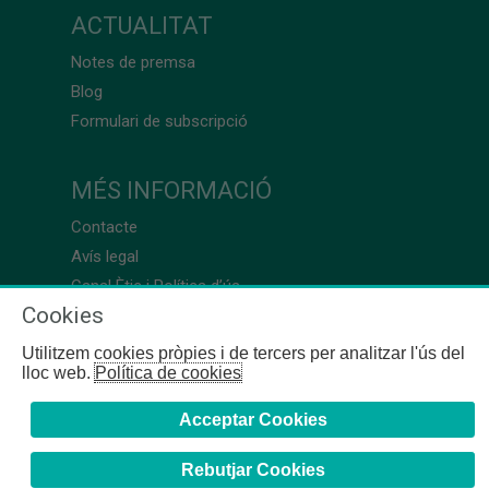
ACTUALITAT
Notes de premsa
Blog
Formulari de subscripció
MÉS INFORMACIÓ
Contacte
Avís legal
Canal Ètic i Política d’ús
Cookies
Utilitzem cookies pròpies i de tercers per analitzar l'ús del
lloc web.
Política de cookies
Acceptar Cookies
Rebutjar Cookies