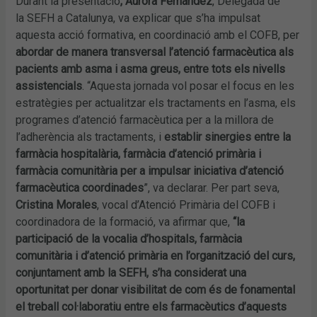
Durant la presentació
, Aurora Fernández
, Delegada de
la SEFH a Catalunya, va explicar que s’ha impulsat
aquesta acció formativa, en coordinació amb el COFB, per
abordar de manera transversal l’atenció farmacèutica als
pacients amb asma i asma greus, entre tots els nivells
assistencials
. “Aquesta jornada vol posar el focus en les
estratègies per actualitzar els tractaments en l’asma, els
programes d’atenció farmacèutica per a la millora de
l’adherència als tractaments, i
establir sinergies entre la
farmàcia hospitalària, farmàcia d’atenció primària i
farmàcia comunitària per a impulsar iniciativa d’atenció
farmacèutica coordinades
”, va declarar. Per part seva,
Cristina Morales
, vocal d’Atenció Primària del COFB i
coordinadora de la formació, va afirmar que,
“la
participació de la vocalia d’hospitals, farmàcia
comunitària i d’atenció primària en l’organització del curs,
conjuntament amb la SEFH, s’ha considerat una
oportunitat per donar visibilitat de com és de fonamental
el treball col·laboratiu entre els farmacèutics d’aquests