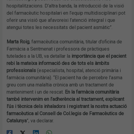
hospitalitzacions. D’altra banda, la introducció de la visió
del farmacèutic hospitalari en l’equip multidisciplinari pot
oferir una visió que afavoreixi l’atenció integral i que
atengui totes les necessitats del pacient asmàtic”.
Marta Roig
, farmacèutica comunitària, titular d’oficina de
Farmàcia a Sentmenat i professora de pràctiques
tutelades a la UB, va detallar la
importància que el pacient
rebi la mateixa informació des de tots els àmbits
professionals
(especialista, hospital, atenció primària i
farmàcia comunitària). “El pacient ha de percebre l’asma
greu com una malaltia crònica amb un tractament de
manteniment i un de rescat.
En la farmàcia comunitària
també intervenim en l’adherència al tractament, explicant
l’ús i tècnica dels inhaladors i registrant la nostra actuació
farmacèutica al Consell de Col.legis de Farmacèutics de
Catalunya
”, va declarar.