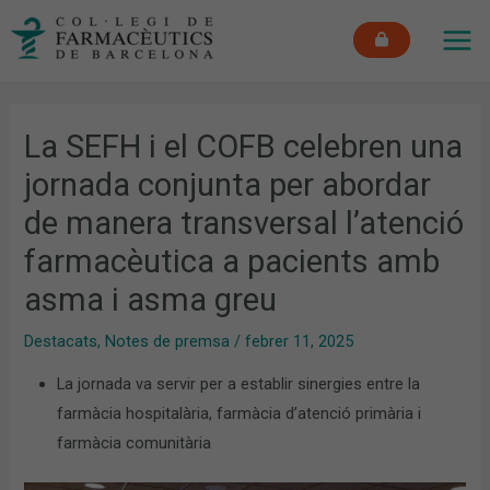
Vés
MAI
al
ME
contingut
La SEFH i el COFB celebren una
jornada conjunta per abordar
de manera transversal l’atenció
farmacèutica a pacients amb
asma i asma greu
Destacats
,
Notes de premsa
/
febrer 11, 2025
La jornada va servir per a establir sinergies entre la
farmàcia hospitalària, farmàcia d’atenció primària i
farmàcia comunitària